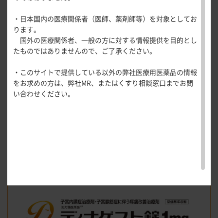
医療関連情報
産婦人科領域
・日本国内の医療関係者（医師、薬剤師等）を対象としてお
一般名一覧
全般
循環器領
ります。
サポートツール
域
国外の医療関係者、一般の方に対する情報提供を目的とし
精神科領域
CLOSE
ディナゲスト錠0.5mg（月経困難症）の総合製品情報ページは
薬効名一覧
たものではありませんので、ご了承ください。
UP！医
こちら
から
心電図ク
サポートツール
学・医療
学会・セミナー情報
イズ
その他領域
・このサイトで提供している以外の弊社医療用医薬品の情報
使用期限検索
を支える
メディカ
解剖
患者さん向け
心音クイ
各種
をお求めの方は、弊社MR、またはくすり相談窓口までお問
メディカ
ルイラス
図メ
疾患情報サイ
ディナゲスト錠1mg（子宮内膜症/
子宮腺筋症に
ズ
資材
い合わせください。
ルイラス
ト
モ
ト
伴う疼痛の改善）
総合製品情報ページ
WEB講演会
痛風列伝
トレーシ
脂肪酸ラ
ョン
イブラリ
スキルを
ー
磨く！医
PAGE TOP
痛風・高
師のため
尿酸血症
のリスキ
ステーシ
リング塾
ョン
医療関連
痛風美術
Hot
館
Topics
あぶらの
わかりや