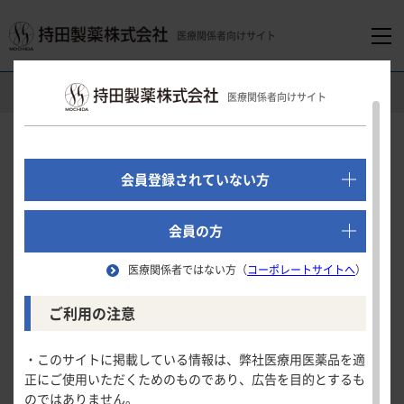
医療関係者向けサイト
医療関係者向けホーム
産婦人科領域
ディナゲスト
医療関係者向けサイト
でログイン
ディナゲスト錠0.5mg（月経困難症）
新規会員登録はこちら
総合製品情報ページ
会員登録されていない方
医療関係者向けホーム
会員の方
医療関係者ではない方（
コーポレートサイトへ
）
領域別情報
ご利用の注意
消化器領域
製品情報
・このサイトに掲載している情報は、弊社医療用医薬品を適
正にご使用いただくためのものであり、広告を目的とするも
循環器領域
のではありません。
製品名一覧