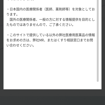
医療関連情報
産婦人科領域
・日本国内の医療関係者（医師、薬剤師等）を対象としてお
一般名一覧
全般
循環器領
ります。
サポートツール
域
国外の医療関係者、一般の方に対する情報提供を目的とし
精神科領域
CLOSE
学術論文や教科書、医療関連の資料などで幅広く活用さ
薬効名一覧
たものではありませんので、ご了承ください。
UP！医
心電図ク
サポートツール
学・医療
れているメディカルイラストレーション（MI）。
学会・セミナー情報
イズ
その他領域
・このサイトで提供している以外の弊社医療用医薬品の情報
使用期限検索
を支える
メディカ
解剖
患者さん向け
心音クイ
手術記録や患者さんへの説明などで医師自身がイラスト
各種
をお求めの方は、弊社MR、またはくすり相談窓口までお問
メディカ
ルイラス
図メ
疾患情報サイ
ズ
資材
い合わせください。
を描く機会も多いことから、
近年はデジタルツールを用
ルイラス
ト
モ
ト
WEB講演会
痛風列伝
トレーシ
いたMI制作への関心も高まっています。
脂肪酸ラ
ョン
イブラリ
ここでは日本におけるメディカルイラストレーター
スキルを
ー
磨く！医
PAGE TOP
（MIr）の第一人者であるレオン佐久間先生に、
MIの役
痛風・高
師のため
割や国内外の状況、そして実際にMIを描く際の要点やコ
尿酸血症
のリスキ
ステーシ
リング塾
ツについて、お話を伺いました。
ョン
医療関連
痛風美術
Hot
館
Topics
あぶらの
わかりや