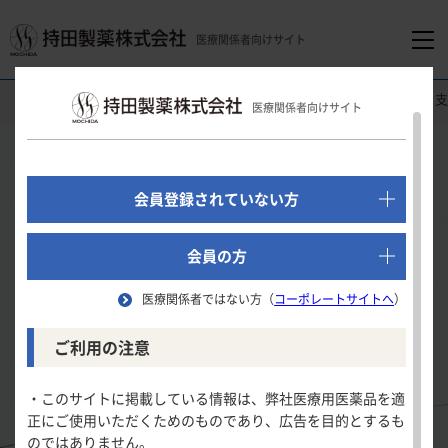
医療関係者向けサイト
医療関係者向けホーム
医療関連情報
CLOSE UP！医学・医療
医療関係者向けサイト
でログイン
2025年7月8日公開
新規会員登録はこちら
会員登録されていない方
CLOSE UP!
医学・医療を支える
医療関係者向けホーム
会員の方
医療関係者ではない方（
コーポレートサイトへ
）
メディカル
領域別情報
ご利用の注意
イラストレーション
消化器領域
製品情報
・このサイトに掲載している情報は、弊社医療用医薬品を適
正にご使用いただくためのものであり、広告を目的とするも
循環器領域
のではありません。
製品名一覧