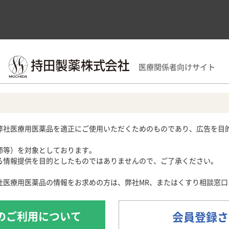
領域別情報
製品情報
医療関連情報
サポー
医療関係者向けサイト
覧
モビコール
®
配合内用剤LD
製品Q&A
域
用期限検索
サポートツール
循環器領域
産婦人科領域
Obstetrics and Gynecology
ラストレーション
各種資材
メディカルイラスト
心電図クイズ
解剖図メモ
患者さん向け疾
弊社医療用医薬品を適正にご使用いただくためのものであり、広告を目
心音クイズ
・痛風
月経困難症
製品
痛風列伝
子宮内膜症
師等）を対象としております。
024］
脂肪酸ライブラリー
子宮腺筋症
情報提供を目的としたものではありませんので、ご了承ください。
痛風・高尿酸血症ステーション
痛風美術館
社医療用医薬品の情報をお求めの方は、弊社MR、またはくすり相談窓口
あぶらの話
魚にまつわる難読漢字Quiz
のご利用について
会員登録さ
日常診療・患者指導に役立つ豆知識