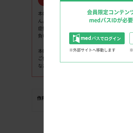
製品
ご使用にあたり
Q&A
文献検索のTips
クリニックを成功に導く経営戦略！
会員限定コンテン
本Q&Aは、医療従事者向けの内容で、医療従
medパスIDが必
ん。また、掲載している情報は、医療従事者が
症例またはケースに適応するものではありませ
負いかねますのでご了承ください。
でログイン
※外部サイトへ移動します
本Q&Aには、承認外の内容（用法・用量、適
消化器領域
ご使用に当たっては、最新の添付文書をご確認
なお、本Q&Aを許可なく複写、複製、転掲、
患者さんと笑顔になる！Shared Decision Maki
〜IBD診療におけるSDM〜
内視鏡クイズ
多領域、多職種からのアプローチ 慢性便秘
ウンチのうんちく話
作用機序
用法・用量
併用
配合