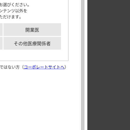
お選びください。
サポートツール
ンテンツ以外を
ませ
ただけます。
「モビコール」及びMOVICOLは、Norgineグループの登録商標です。
全ての
各種資材
責任を
メディカルイラス
開業医
ト
aking実践
解剖図メモ
その他医療関係者
患者さん向け疾患
製品の
情報サイト
ではない方（
コーポレートサイトへ
）
aking実践
外部サイト
Journal of
Crohn’s and
保険審査
Colitis 日本語版