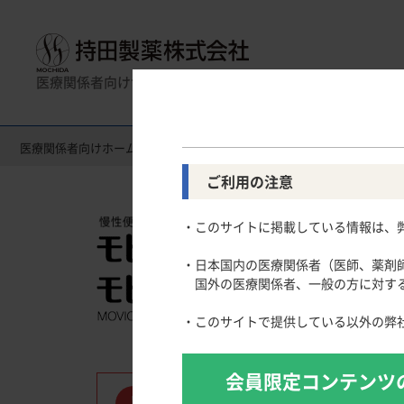
医療関係者向けサイト
医療関係者向けホーム
製品情報（Drug Information）
製品名一
製品名一覧
消化器領域
全般
一般名一覧
薬効名一覧
循環器領
使
ご利用の注意
Gastroenterology
Circulatory
CLOSE UP！医学・医療を支えるメディカルイ
・このサイトに掲載している情報は、
スキルを磨く！医師のためのリスキリング塾
慢性便秘症
高尿酸血症
主要製品
医療関連Hot Topics
潰瘍性大腸炎
脂質異常症
・日本国内の医療関係者（医師、薬剤
わかりやすく事例から学ぶ！医師の働き方改革［2
クローン病
高血圧症
国外の医療関係者、一般の方に対する
「連載クイズ」今こそ統計を正しく理解する
肺高血圧症
学会発表のTips
・このサイトで提供している以外の弊
寒暖計 ー医療行政のエッセンスー
論文を正しく執筆するための統計学入門
会員限定コンテンツ
論文執筆のTips