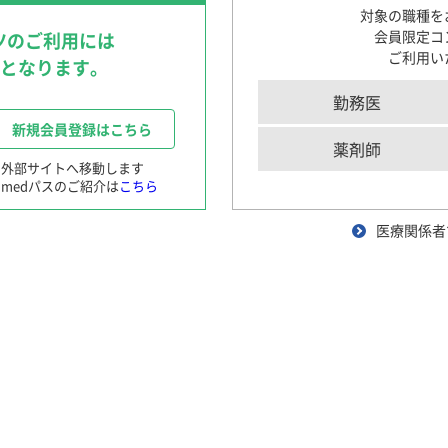
〜循環器領域を中心に〜
対象の職種を
循環器領域における医療DX
会員限定コ
ツのご利用には
事者が患者に対して行う診断、指導、助言等に代替するものではあり
〜AI医療の現在と未来〜
ご利用い
要となります。
製品の適正な使用を行うための一般的情報または参考情報であり、
肺読-haidoku-
ん。従いまして、本Q&Aのご利用によって生じた結果については、
クイズで学ぶILDとILD-PH診断のポイント
勤務医
患者さんと笑顔になる！Shared Decision M
新規会員登録はこちら
〜肺高血圧症診療におけるSDM〜
薬剤師
※外部サイトへ移動します
応、剤形等）が含まれている場合がありますので、ご注意ください。
medパスのご紹介は
こちら
産婦人科領域
くださいますようお願いいたします。
頒布、改変等を行うことはご遠慮ください。
医療関係者
ng実践
患者さんと笑顔になる！Shared Decision M
〜月経困難症診療におけるSDM〜
OG SCOPE with TEENs
産婦人科エキスパートが解説
実臨床に役立つ女性ホルモン基礎セミナー
変化
調製法
安全性
臨床効果
特殊患者
よりぬき産婦人科トピックス
困った時の患者さん対話術
精神科領域