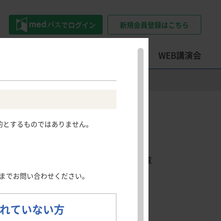
でログイン
新規会員登録はこちら
トツール
学会・セミナー情報
WEB講演会
精神科領域
その他領域
その他領域
Psychiatry
Other areas
患情報サイト
押さえておきたい
ロコモティブシンドローム・
的とするものではありません。
うつ病
製品名一覧
骨粗鬆症
フレイル・サルコペニアのポイ
Q&A
社会不安障害
日光角化症
薬効名一覧
ント
尖圭コンジローマ
押さえておきたい整形外科手術
識別コード一覧
慢性疼痛
のポイント
発熱性好中球減少症
までお問い合わせください。
剤形一覧
肺読-haidoku-
クイズで学ぶILDとILD-PH診断
のポイント
れていない方