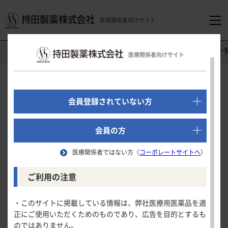
医療関係者向けサイト
医療関係者向けホーム
製品情報（Drug Information）
製品名一
医療関係者向けサイト
でログイン
新規会員登録はこちら
会員登録されていない方
医療関係者向けホーム
会員の方
医療関係者ではない方（
コーポレートサイトへ
）
領域別情報
ご利用の注意
消化器領域
製品情報
・このサイトに掲載している情報は、弊社医療用医薬品を適
正にご使用いただくためのものであり、広告を目的とするも
循環器領域
のではありません。
製品名一覧