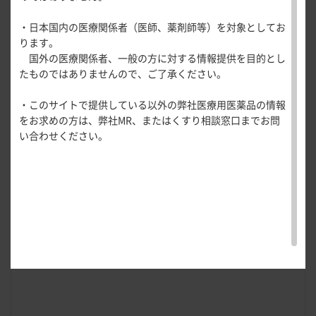
医療関連情報
産婦人科領域
・日本国内の医療関係者（医師、薬剤師等）を対象としてお
一般名一覧
全般
循環器領
ります。
サポートツール
域
国外の医療関係者、一般の方に対する情報提供を目的とし
精神科領域
CLOSE
薬効名一覧
たものではありませんので、ご了承ください。
UP！医
心電図ク
サポートツール
学・医療
学会・セミナー情報
イズ
その他領域
・このサイトで提供している以外の弊社医療用医薬品の情報
使用期限検索
を支える
メディカ
解剖
患者さん向け
心音クイ
各種
をお求めの方は、弊社MR、またはくすり相談窓口までお問
メディカ
ルイラス
図メ
疾患情報サイ
ズ
資材
い合わせください。
ルイラス
ト
モ
ト
WEB講演会
痛風列伝
トレーシ
脂肪酸ラ
ョン
イブラリ
スキルを
ー
磨く！医
PAGE TOP
痛風・高
師のため
尿酸血症
のリスキ
ステーシ
リング塾
ョン
医療関連
痛風美術
Hot
館
Topics
あぶらの
わかりや