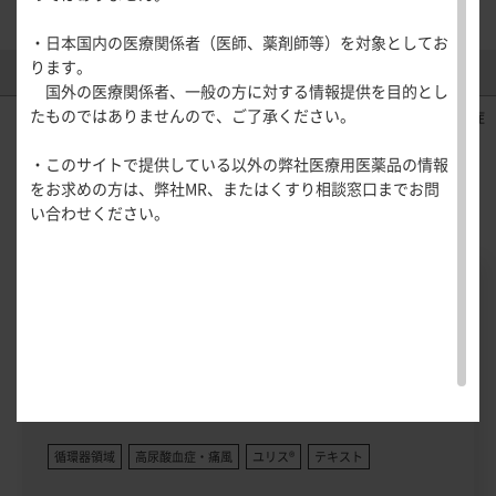
医療関連情報
産婦人科領域
・日本国内の医療関係者（医師、薬剤師等）を対象としてお
一般名一覧
全般
循環器領
ります。
製品情報（DI）
新着情報
サポートツール
域
国外の医療関係者、一般の方に対する情報提供を目的とし
精神科領域
CLOSE
薬効名一覧
たものではありませんので、ご了承ください。
UP！医
<効能又は効果>痛風、高尿酸血症
心電図ク
サポートツール
学・医療
学会・セミナー情報
イズ
その他領域
・このサイトで提供している以外の弊社医療用医薬品の情報
使用期限検索
を支える
メディカ
解剖
患者さん向け
心音クイ
各種
Pick Up
をお求めの方は、弊社MR、またはくすり相談窓口までお問
メディカ
ルイラス
図メ
疾患情報サイ
ズ
資材
い合わせください。
ルイラス
ト
モ
ト
WEB講演会
痛風列伝
トレーシ
脂肪酸ラ
ョン
イブラリ
スキルを
ー
磨く！医
PAGE TOP
痛風・高
師のため
尿酸血症
のリスキ
ステーシ
リング塾
ョン
医療関連
痛風美術
Hot
館
循環器領域
高尿酸血症・痛風
ユリス
®
テキスト
Topics
あぶらの
わかりや