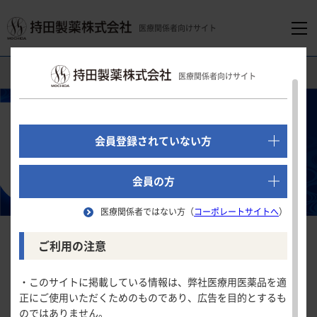
医療関係者向けサイト
医療関係者向けホーム
循環器領域
ユリス
®
錠
医療関係者向けサイト
でログイン
新規会員登録はこちら
会員登録されていない方
医療関係者向けホーム
会員の方
医療関係者ではない方（
コーポレートサイトへ
）
領域別情報
ご利用の注意
消化器領域
製品情報
・このサイトに掲載している情報は、弊社医療用医薬品を適
正にご使用いただくためのものであり、広告を目的とするも
循環器領域
のではありません。
製品名一覧