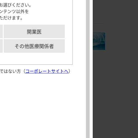
お選びください。
サポートツール
製品名一覧
ンテンツ以外を
カプセル
ただけます。
「モビコール」及びMOVICOLは、Norgineグループの登録商標です。
各種資材
メディカルイラス
開業医
ト
aking実践
解剖図メモ
その他医療関係者
患者さん向け疾患
情報サイト
ではない方（
コーポレートサイトへ
）
aking実践
外部サイト
Journal of
Crohn’s and
Colitis 日本語版