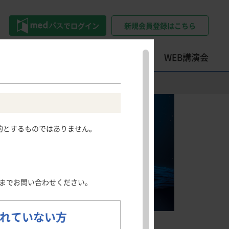
でログイン
新規会員登録はこちら
トツール
学会・セミナー情報
WEB講演会
精神科領域
その他領域
その他領域
Psychiatry
Other areas
患情報サイト
押さえておきたい
ロコモティブシンドローム・
的とするものではありません。
うつ病
骨粗鬆症
フレイル・サルコペニアのポイ
社会不安障害
日光角化症
ント
尖圭コンジローマ
押さえておきたい整形外科手術
慢性疼痛
のポイント
発熱性好中球減少症
までお問い合わせください。
肺読-haidoku-
クイズで学ぶILDとILD-PH診断
のポイント
れていない方