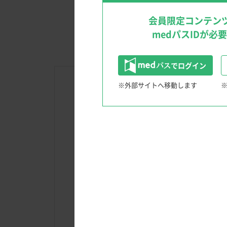
文献検索のTips
クリニックを成功に導く経営戦略！
会員限定コンテン
medパスIDが必
でログイン
※外部サイトへ移動します
消化器領域
患者さんと笑顔になる！Shared Decision Maki
〜IBD診療におけるSDM〜
内視鏡クイズ
多領域、多職種からのアプローチ 慢性便秘
ウンチのうんちく話