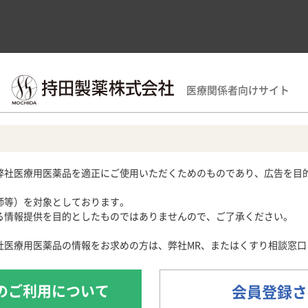
領域別情報
製品情報
医療関連情報
サポー
医療関係者向けサイト
覧
エパデールS300
域
用期限検索
サポートツール
循環器領域
産婦人科領域
Obstetrics and Gynecology
ラストレーション
各種資材
メディカルイラスト
心電図クイズ
解剖図メモ
患者さん向け疾
弊社医療用医薬品を適正にご使用いただくためのものであり、広告を目
心音クイズ
・痛風
月経困難症
痛風列伝
子宮内膜症
師等）を対象としております。
024］
脂肪酸ライブラリー
子宮腺筋症
情報提供を目的としたものではありませんので、ご了承ください。
痛風・高尿酸血症ステーション
痛風美術館
社医療用医薬品の情報をお求めの方は、弊社MR、またはくすり相談窓口
あぶらの話
魚にまつわる難読漢字Quiz
のご利用について
会員登録さ
日常診療・患者指導に役立つ豆知識