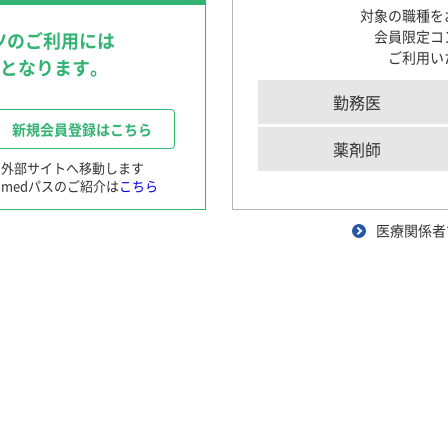
〜循環器領域を中心に〜
対象の職種を
循環器領域における医療DX
会員限定コ
ツのご利用には
〜AI医療の現在と未来〜
S300
S600
S900
ご利用い
要となります。
肺読-haidoku-
クイズで学ぶILDとILD-PH診断のポイント
勤務医
患者さんと笑顔になる！Shared Decision M
新規会員登録はこちら
〜肺高血圧症診療におけるSDM〜
薬剤師
電子添文情報
※外部サイトへ移動します
medパスのご紹介は
こちら
インタビューフォーム
産婦人科領域
くすりのしおり
医療関係者
ng実践
患者さんと笑顔になる！Shared Decision M
〜月経困難症診療におけるSDM〜
製品Q&A
OG SCOPE with TEENs
使用上の注意改訂
産婦人科エキスパートが解説
実臨床に役立つ女性ホルモン基礎セミナー
よりぬき産婦人科トピックス
困った時の患者さん対話術
精神科領域