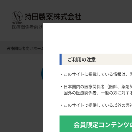
医療関係者向けサイト
医療関係者向けホーム
製品情報（Drug Information）
製品名一
製品名一覧
消化器領域
全般
一般名一覧
薬効名一覧
循環器領
使
ご利用の注意
Gastroenterology
Circulatory
CLOSE UP！医学・医療を支えるメディカルイ
・このサイトに掲載している情報は、
スキルを磨く！医師のためのリスキリング塾
慢性便秘症
高尿酸血症
主要製品
医療関連Hot Topics
潰瘍性大腸炎
脂質異常症
・日本国内の医療関係者（医師、薬剤
わかりやすく事例から学ぶ！医師の働き方改革［2
クローン病
高血圧症
国外の医療関係者、一般の方に対する
「連載クイズ」今こそ統計を正しく理解する
肺高血圧症
学会発表のTips
・このサイトで提供している以外の弊
寒暖計 ー医療行政のエッセンスー
論文を正しく執筆するための統計学入門
会員限定コンテンツ
論文執筆のTips