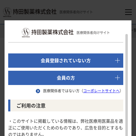
医療関係者向けサイト
医療関係者向けホーム
製品情報（Drug Information）
製品名一
医療関係者向けサイト
でログイン
新規会員登録はこちら
会員登録されていない方
医療関係者向けホーム
会員の方
医療関係者ではない方（
コーポレートサイトへ
）
領域別情報
ご利用の注意
消化器領域
製品情報
・このサイトに掲載している情報は、弊社医療用医薬品を適
正にご使用いただくためのものであり、広告を目的とするも
循環器領域
のではありません。
製品名一覧