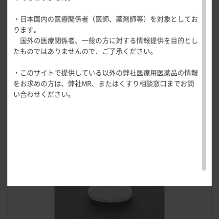
医療関連情報
産婦人科領域
・日本国内の医療関係者（医師、薬剤師等）を対象としてお
一般名一覧
全般
循環器領
ります。
サポートツール
域
国外の医療関係者、一般の方に対する情報提供を目的とし
精神科領域
CLOSE
薬効名一覧
たものではありませんので、ご了承ください。
UP！医
心電図ク
サポートツール
学・医療
学会・セミナー情報
イズ
その他領域
10mg
20mg
・このサイトで提供している以外の弊社医療用医薬品の情報
使用期限検索
を支える
メディカ
解剖
患者さん向け
心音クイ
各種
をお求めの方は、弊社MR、またはくすり相談窓口までお問
メディカ
ルイラス
図メ
疾患情報サイ
ズ
資材
い合わせください。
ルイラス
ト
モ
ト
WEB講演会
痛風列伝
トレーシ
脂肪酸ラ
ョン
イブラリ
スキルを
ー
磨く！医
PAGE TOP
痛風・高
師のため
尿酸血症
のリスキ
ステーシ
リング塾
ョン
医療関連
痛風美術
Hot
館
Topics
あぶらの
わかりや