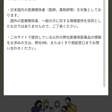
医療関連情報
産婦人科領域
・日本国内の医療関係者（医師、薬剤師等）を対象としてお
一般名一覧
全般
循環器領
ります。
サポートツール
域
国外の医療関係者、一般の方に対する情報提供を目的とし
精神科領域
CLOSE
薬効名一覧
たものではありませんので、ご了承ください。
UP！医
心電図ク
サポートツール
学・医療
学会・セミナー情報
イズ
その他領域
・このサイトで提供している以外の弊社医療用医薬品の情報
使用期限検索
を支える
メディカ
解剖
患者さん向け
心音クイ
各種
をお求めの方は、弊社MR、またはくすり相談窓口までお問
メディカ
ルイラス
図メ
疾患情報サイ
ズ
資材
い合わせください。
ルイラス
ト
モ
ト
WEB講演会
痛風列伝
トレーシ
脂肪酸ラ
ョン
イブラリ
スキルを
ー
磨く！医
PAGE TOP
痛風・高
師のため
尿酸血症
このコンテンツを読む
のリスキ
ステーシ
リング塾
ョン
医療関連
痛風美術
Hot
館
Topics
あぶらの
わかりや