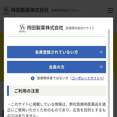
医療関係者向けサイト
医療関係者向けホーム
医療関連情報
ウンチのうんちく話
医療関係者向けサイト
でログイン
新規会員登録はこちら
会員登録されていない方
医療関係者向けホーム
会員の方
参考：長谷川政美著「ウンチ学博士のうんちく」(海鳴社)
医療関係者ではない方（
コーポレートサイトへ
）
領域別情報
ご利用の注意
私たちにとって身近な存在であり、健康のバロメーターでも
消化器領域
ある便（ウンチ）についてのうんちく話を紹介します。
製品情報
・このサイトに掲載している情報は、弊社医療用医薬品を適
正にご使用いただくためのものであり、広告を目的とするも
循環器領域
2026年1月20日公開
新着
のではありません。
製品名一覧