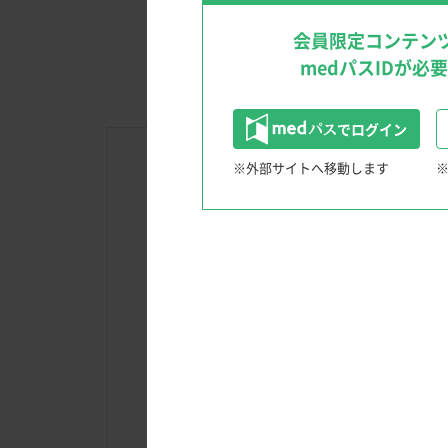
文献検索のTips
クリニックを成功に導く経営戦略！
会員限定コンテン
medパスIDが必
でログイン
※外部サイトへ移動します
消化器領域
患者さんと笑顔になる！Shared Decision Maki
〜IBD診療におけるSDM〜
内視鏡クイズ
多領域、多職種からのアプローチ 慢性便秘
ウンチのうんちく話