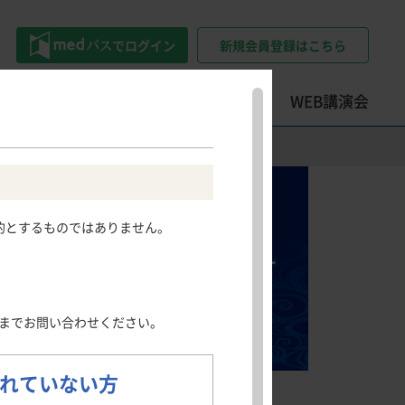
でログイン
新規会員登録はこちら
トツール
学会・セミナー情報
WEB講演会
精神科領域
その他領域
その他領域
Psychiatry
Other areas
患情報サイト
押さえておきたい
ロコモティブシンドローム・
的とするものではありません。
うつ病
骨粗鬆症
フレイル・サルコペニアのポイ
社会不安障害
日光角化症
ント
尖圭コンジローマ
押さえておきたい整形外科手術
慢性疼痛
のポイント
発熱性好中球減少症
までお問い合わせください。
肺読-haidoku-
クイズで学ぶILDとILD-PH診断
のポイント
れていない方