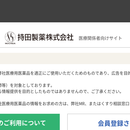
領域別情報
製品情報
医療関連情報
サポー
医療関係者向けサイト
覧
ユリス錠2mg
域
用期限検索
サポートツール
循環器領域
産婦人科領域
Obstetrics and Gynecology
ラストレーション
各種資材
メディカルイラスト
心電図クイズ
解剖図メモ
患者さん向け疾
弊社医療用医薬品を適正にご使用いただくためのものであり、広告を目
心音クイズ
・痛風
月経困難症
痛風列伝
子宮内膜症
師等）を対象としております。
024］
脂肪酸ライブラリー
子宮腺筋症
情報提供を目的としたものではありませんので、ご了承ください。
痛風・高尿酸血症ステーション
痛風美術館
社医療用医薬品の情報をお求めの方は、弊社MR、またはくすり相談窓口
あぶらの話
魚にまつわる難読漢字Quiz
のご利用について
会員登録さ
日常診療・患者指導に役立つ豆知識