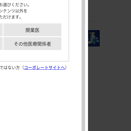
お選びください。
製品名一覧
サポートツール
ンテンツ以外を
2mg
ただけます。
「モビコール」及びMOVICOLは、Norgineグループの登録商標です。
各種資材
メディカルイラス
開業医
ト
aking実践
解剖図メモ
その他医療関係者
患者さん向け疾患
情報サイト
ではない方（
コーポレートサイトへ
）
aking実践
外部サイト
Journal of
Crohn’s and
Colitis 日本語版