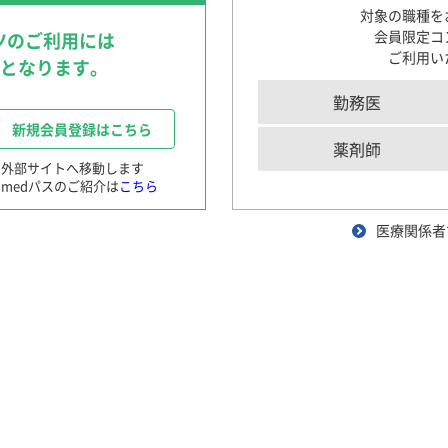
〜循環器領域を中心に〜
対象の職種を
循環器領域における医療DX
会員限定コ
ツのご利用には
〜AI医療の現在と未来〜
0.5mg
1mg
ご利用い
要となります。
肺読-haidoku-
クイズで学ぶILDとILD-PH診断のポイント
勤務医
患者さんと笑顔になる！Shared Decision M
新規会員登録はこちら
〜肺高血圧症診療におけるSDM〜
薬剤師
電子添文情報
※外部サイトへ移動します
medパスのご紹介は
こちら
インタビューフォーム
産婦人科領域
くすりのしおり
医療関係者
ng実践
患者さんと笑顔になる！Shared Decision M
〜月経困難症診療におけるSDM〜
使用上の注意改訂
OG SCOPE with TEENs
適正使用情報
産婦人科エキスパートが解説
実臨床に役立つ女性ホルモン基礎セミナー
医薬品リスク管理計画書
よりぬき産婦人科トピックス
困った時の患者さん対話術
精神科領域