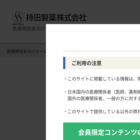
医療関係者向けサイト
医療関係者向けホーム
製品情報（Drug Information）
製品名一
製品名一覧
消化器領域
全般
一般名一覧
薬効名一覧
循環器領
使
ご利用の注意
Gastroenterology
Circulatory
CLOSE UP！医学・医療を支えるメディカルイ
・このサイトに掲載している情報は、
スキルを磨く！医師のためのリスキリング塾
慢性便秘症
高尿酸血症
主要製品
医療関連Hot Topics
潰瘍性大腸炎
脂質異常症
・日本国内の医療関係者（医師、薬剤
わかりやすく事例から学ぶ！医師の働き方改革［2
クローン病
高血圧症
国外の医療関係者、一般の方に対する
「連載クイズ」今こそ統計を正しく理解する
肺高血圧症
学会発表のTips
・このサイトで提供している以外の弊
寒暖計 ー医療行政のエッセンスー
論文を正しく執筆するための統計学入門
会員限定コンテンツ
論文執筆のTips