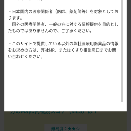
医療関連情報
産婦人科領域
・日本国内の医療関係者（医師、薬剤師等）を対象としてお
一般名一覧
全般
循環器領
東京医科歯科大学
編
（※Web掲載当
ります。
サポートツール
域
国外の医療関係者、一般の方に対する情報提供を目的とし
精神科領域
CLOSE
時）（現：東京科学大学）
薬効名一覧
たものではありませんので、ご了承ください。
UP！医
心電図ク
サポートツール
学・医療
学会・セミナー情報
イズ
その他領域
・このサイトで提供している以外の弊社医療用医薬品の情報
使用期限検索
を支える
メディカ
解剖
患者さん向け
心音クイ
各種
をお求めの方は、弊社MR、またはくすり相談窓口までお問
メディカ
ルイラス
図メ
疾患情報サイ
ズ
資材
い合わせください。
ルイラス
ト
モ
ト
WEB講演会
痛風列伝
トレーシ
脂肪酸ラ
ョン
イブラリ
スキルを
ー
磨く！医
PAGE TOP
23歳時に生物学的製剤の投与開始後、
バイオ
痛風・高
師のため
尿酸血症
マーカーが正常化したが寛解とならず、
治療効
のリスキ
ステーシ
果判定目的で内視鏡検査を行いました。
この
リング塾
ョン
医療関連
方のMayo内視鏡スコア（MES）は？
痛風美術
Hot
館
Topics
あぶらの
難易度：★★☆
わかりや