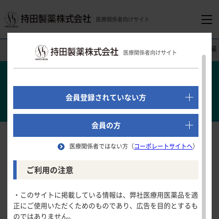
医療関係者向けサイト
医療関係者向けホーム
医療関連情報
内視鏡クイズ
スコア編
医療関係者向けサイト
でログイン
新規会員登録はこちら
会員登録されていない方
医療関係者向けホーム
会員の方
医療関係者ではない方（
コーポレートサイトへ
）
領域別情報
スコア編
ご利用の注意
IBDの内視鏡的活動性スコアを評価してみよう
消化器領域
製品情報
・このサイトに掲載している情報は、弊社医療用医薬品を適
正にご使用いただくためのものであり、広告を目的とするも
循環器領域
のではありません。
製品名一覧