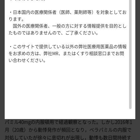
医療関連情報
産婦人科領域
・日本国内の医療関係者（医師、薬剤師等）を対象としてお
出題：
旭川医科大学 内科学講座 循環・呼吸・神経病態内科学
一般名一覧
全般
循環器領
ります。
分野
サポートツール
域
国外の医療関係者、一般の方に対する情報提供を目的とし
精神科領域
田邊 康子
先生
CLOSE
薬効名一覧
たものではありませんので、ご了承ください。
UP！医
心電図ク
サポートツール
症 例
20歳，男性
学・医療
学会・セミナー情報
イズ
その他領域
・このサイトで提供している以外の弊社医療用医薬品の情報
使用期限検索
を支える
メディカ
解剖
患者さん向け
心音クイ
各種
主 訴
動悸，息切れ
をお求めの方は、弊社MR、またはくすり相談窓口までお問
メディカ
ルイラス
図メ
疾患情報サイ
ズ
資材
い合わせください。
ルイラス
ト
モ
ト
WEB講演会
既往歴
特記事項なし
痛風列伝
トレーシ
脂肪酸ラ
ョン
現病歴
イブラリ
スキルを
2009年（14歳）ごろから時折，動悸を自覚していたが自然軽
ー
磨く！医
PAGE TOP
快するため様子を見ていた。2015年10月（19歳）に動悸が数
痛風・高
師のため
日間持続し，検脈したところ脈拍数200/分であったため，医
尿酸血症
のリスキ
療機関を受診。ベラパミル5mgの静注で症状改善し，脈拍数
ステーシ
リング塾
ョン
は60/分に安定。発作性上室性頻拍と診断され，動悸時にベラ
医療関連
痛風美術
パミル40mgの内服頓用で経過観察となった。しかし2016年1
Hot
館
月（20歳）から動悸発作が頻回となり，ベラパミルの内服で
Topics
あぶらの
対処していたが徐々に息切れが出現し，動悸も数日間持続す
わかりや