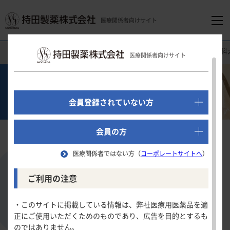
医療関係者向けサイト
医療関係者向けホーム
医療関連情報
心電図クイズ
旭川医科大
医療関係者向けサイト
でログイン
心電図クイズ
新規会員登録はこちら
会員登録されていない方
医療関係者向けホーム
会員の方
旭川医科大学 編
医療関係者ではない方（
コーポレートサイトへ
）
領域別情報
ご利用の注意
動悸発作を繰り返し，心不全を併発した
消化器領域
製品情報
20歳男性
・このサイトに掲載している情報は、弊社医療用医薬品を適
正にご使用いただくためのものであり、広告を目的とするも
循環器領域
のではありません。
製品名一覧
難易度