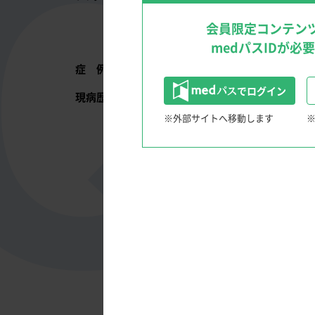
文献検索のTips
クリニックを成功に導く経営戦略！
会員限定コンテン
medパスIDが必
症 例
67歳，女性
でログイン
現病歴
長男がFabry病と診断されたことを契機に
20.0Agal/U）であった。同
※外部サイトへ移動します
（左室駆出率43%）が認められた。
消化器領域
患者さんと笑顔になる！Shared Decision Maki
図1.
初診時
〜IBD診療におけるSDM〜
内視鏡クイズ
多領域、多職種からのアプローチ 慢性便秘
ウンチのうんちく話