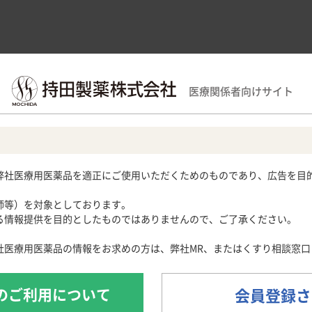
領域別情報
製品情報
医療関連情報
サポー
医療関係者向けサイト
大学 編 Q11
域
用期限検索
サポートツール
循環器領域
産婦人科領域
Obstetrics and Gynecology
ラストレーション
各種資材
メディカルイラスト
心電図クイズ
解剖図メモ
患者さん向け疾
弊社医療用医薬品を適正にご使用いただくためのものであり、広告を目
心音クイズ
・痛風
月経困難症
痛風列伝
子宮内膜症
師等）を対象としております。
024］
脂肪酸ライブラリー
子宮腺筋症
情報提供を目的としたものではありませんので、ご了承ください。
痛風・高尿酸血症ステーション
痛風美術館
社医療用医薬品の情報をお求めの方は、弊社MR、またはくすり相談窓口
あぶらの話
魚にまつわる難読漢字Quiz
のご利用について
会員登録さ
日常診療・患者指導に役立つ豆知識
と心電図異常を指摘された67歳女性