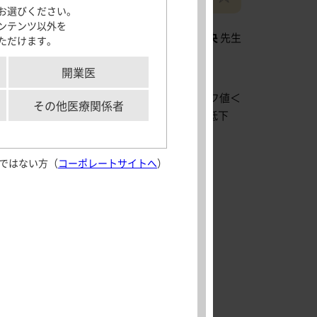
お選びください。
サポートツール
ンテンツ以外を
講座 循環・呼吸・神経病態内科学分野
坂本 央
先生
ただけます。
「モビコール」及びMOVICOLは、Norgineグループの登録商標です。
各種資材
メディカルイラス
開業医
ト
aking実践
gal A）酵素活性が8.2Agal/U（女性カットオフ値＜
解剖図メモ
その他医療関係者
。心エコー図では，前壁中隔の心肥大と収縮能の低下
患者さん向け疾患
延造影画像，
図2
）を示す。
情報サイト
ではない方（
コーポレートサイトへ
）
aking実践
外部サイト
Journal of
Crohn’s and
Colitis 日本語版