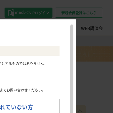
でログイン
新規会員登録はこちら
トツール
学会・セミナー情報
WEB講演会
精神科領域
その他領域
その他領域
Psychiatry
Other areas
患情報サイト
押さえておきたい
ロコモティブシンドローム・
的とするものではありません。
うつ病
骨粗鬆症
フレイル・サルコペニアのポイ
社会不安障害
日光角化症
ント
尖圭コンジローマ
押さえておきたい整形外科手術
慢性疼痛
のポイント
発熱性好中球減少症
までお問い合わせください。
肺読-haidoku-
クイズで学ぶILDとILD-PH診断
のポイント
れていない方
難易度