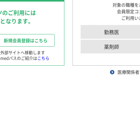
〜循環器領域を中心に〜
対象の職種を
循環器領域における医療DX
会員限定コ
ツのご利用には
〜AI医療の現在と未来〜
出題：
旭川医科大学 内科学
ご利用い
要となります。
肺読-haidoku-
クイズで学ぶILDとILD-PH診断のポイント
勤務医
患者さんと笑顔になる！Shared Decision M
新規会員登録はこちら
スクリーニング検査を施行したところ，α-galactosidase A（α-
〜肺高血圧症診療におけるSDM〜
薬剤師
時に心電図異常も指摘され，頻発する非持続性心室頻拍を合併していた
※外部サイトへ移動します
medパスのご紹介は
こちら
初診時心電図（
図1
）および心臓MRI（シネ画像・ガドリニウム遅
産婦人科領域
医療関係者
ng実践
患者さんと笑顔になる！Shared Decision M
心電図
〜月経困難症診療におけるSDM〜
OG SCOPE with TEENs
産婦人科エキスパートが解説
実臨床に役立つ女性ホルモン基礎セミナー
よりぬき産婦人科トピックス
困った時の患者さん対話術
精神科領域