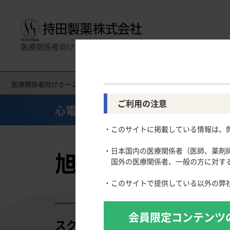
医療関係者向けサイト
医療関係者向けホーム
医療関連情報
心電図クイズ
旭川医科
製品名一覧
消化器領域
全般
一般名一覧
薬効名一覧
循環器領
使
ご利用の注意
心電図クイズ
Gastroenterology
Circulatory
CLOSE UP！医学・医療を支えるメディカルイ
・このサイトに掲載している情報は、
スキルを磨く！医師のためのリスキリング塾
慢性便秘症
高尿酸血症
主要製品
医療関連Hot Topics
潰瘍性大腸炎
脂質異常症
・日本国内の医療関係者（医師、薬剤
旭川医科大学 編
わかりやすく事例から学ぶ！医師の働き方改革［2
クローン病
高血圧症
国外の医療関係者、一般の方に対する
「連載クイズ」今こそ統計を正しく理解する
肺高血圧症
学会発表のTips
・このサイトで提供している以外の弊
寒暖計 ー医療行政のエッセンスー
論文を正しく執筆するための統計学入門
会員限定コンテンツ
論文執筆のTips
スクリーニング検査にて左室肥大