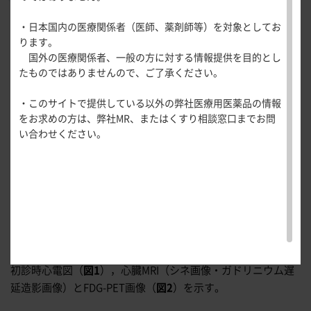
医療関連情報
産婦人科領域
・日本国内の医療関係者（医師、薬剤師等）を対象としてお
出題：
旭川医科大学 内科学講座 循環・呼吸・神経病態内科学
一般名一覧
全般
循環器領
ります。
分野
サポートツール
域
国外の医療関係者、一般の方に対する情報提供を目的とし
精神科領域
坂本 央
先生
CLOSE
薬効名一覧
たものではありませんので、ご了承ください。
UP！医
心電図ク
サポートツール
症 例
34歳，男性
学・医療
学会・セミナー情報
イズ
その他領域
・このサイトで提供している以外の弊社医療用医薬品の情報
使用期限検索
を支える
メディカ
解剖
患者さん向け
心音クイ
各種
現病歴
をお求めの方は、弊社MR、またはくすり相談窓口までお問
メディカ
ルイラス
図メ
疾患情報サイ
ズ
資材
近医より頸部などのリンパ節腫脹と心電図異常を指摘されて
い合わせください。
ルイラス
ト
モ
ト
WEB講演会
痛風列伝
紹介となった。CTでは頸部・両側肺門・縦隔などに多発する
トレーシ
脂肪酸ラ
ョン
リンパ節腫脹と，肺野における複数の結節性病変を認め，
イブラリ
スキルを
fluorine-18 fluorodeoxygluose PET（FDG-PET）ではリンパ節
ー
磨く！医
PAGE TOP
腫脹と肺野の結節性病変に一致した異常集積を認めた。頸部
痛風・高
師のため
リンパ節生検から，病理組織学的に非乾酪性類上皮細胞肉芽
尿酸血症
のリスキ
腫の診断を得た。心エコー図では左室収縮能は保たれていた
ステーシ
リング塾
が（左室駆出率65%），非持続性心室頻拍の合併を認めた。
ョン
医療関連
初診時心電図（
図1
），心臓MRI（シネ画像・ガドリニウム遅
痛風美術
Hot
館
延造影画像）とFDG-PET画像（
図2
）を示す。
Topics
あぶらの
わかりや