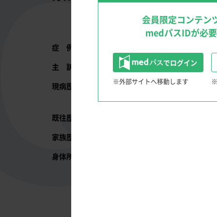
文献検索のTips
クリニックを成功に導く経営戦略！
会員限定コンテン
medパスIDが必
症 例
60歳，男性
でログイン
主 訴
労作時の息切れ
※外部サイトへ移動します
現病歴
2年前から数百メートルの歩行で息
消化器領域
医を受診した。心電図に異常が見ら
患者さんと笑顔になる！Shared Decision Maki
既往歴
35歳から双極性障害にて精神科に通
〜IBD診療におけるSDM〜
内視鏡クイズ
家族歴
特になし
多領域、多職種からのアプローチ 慢性便秘
身体所見
身長172cm，体重68kg，血圧124/8
ウンチのうんちく話
血液ガス所見（室内気）：pH 7.427，
胸部X線写真：心胸郭比57%，肺う
図1.
来院時