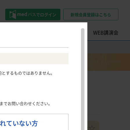
でログイン
新規会員登録はこちら
トツール
学会・セミナー情報
WEB講演会
精神科領域
その他領域
その他領域
Psychiatry
Other areas
患情報サイト
押さえておきたい
ロコモティブシンドローム・
的とするものではありません。
うつ病
骨粗鬆症
フレイル・サルコペニアのポイ
社会不安障害
日光角化症
ント
尖圭コンジローマ
押さえておきたい整形外科手術
慢性疼痛
のポイント
発熱性好中球減少症
までお問い合わせください。
肺読-haidoku-
クイズで学ぶILDとILD-PH診断
のポイント
れていない方
難易度