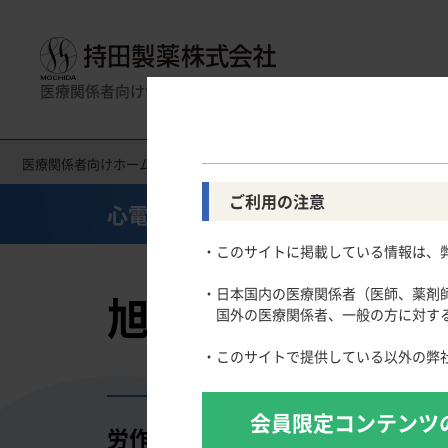
医療関係者向けサイト
医療関係者向けホーム
医療関連情報
心電図クイズ
旭川医科
製品名一覧
消化器領域
全般
一般名一覧
薬効名一覧
循環器領
使
ご利用の注意
心電図クイズ
Gastroenterology
Circulatory
CLOSE UP！医学・医療を支えるメディカルイ
・このサイトに掲載している情報は、
スキルを磨く！医師のためのリスキリング塾
慢性便秘症
高尿酸血症
主要製品
医療関連Hot Topics
潰瘍性大腸炎
脂質異常症
・日本国内の医療関係者（医師、薬剤
旭川医科大学 編
わかりやすく事例から学ぶ！医師の働き方改革［2
クローン病
高血圧症
国外の医療関係者、一般の方に対する
「連載クイズ」今こそ統計を正しく理解する
肺高血圧症
学会発表のTips
・このサイトで提供している以外の弊
寒暖計 ー医療行政のエッセンスー
論文を正しく執筆するための統計学入門
会員限定コンテンツ
論文執筆のTips
労作時の息切れで来院した60歳男