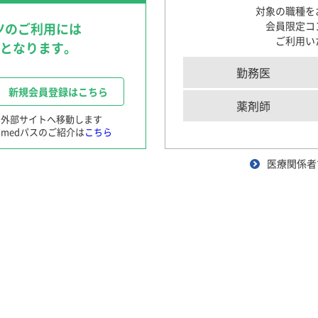
〜循環器領域を中心に〜
対象の職種を
循環器領域における医療DX
会員限定コ
ツのご利用には
〜AI医療の現在と未来〜
出題：
旭川医科大学 内科学講座 循
ご利用い
要となります。
肺読-haidoku-
クイズで学ぶILDとILD-PH診断のポイント
勤務医
患者さんと笑顔になる！Shared Decision M
新規会員登録はこちら
〜肺高血圧症診療におけるSDM〜
薬剤師
※外部サイトへ移動します
切れを自覚していた。その後，次第に歩行距離が短くなり，1週間前
medパスのご紹介は
こちら
産婦人科領域
れ，当科に紹介された。来院時12誘導心電図を
図1
に示す。
医療関係者
ng実践
患者さんと笑顔になる！Shared Decision M
院
〜月経困難症診療におけるSDM〜
OG SCOPE with TEENs
産婦人科エキスパートが解説
2mmHg，脈拍70/分・整，SpO
90%，胸部聴診上
音の亢進，心
実臨床に役立つ女性ホルモン基礎セミナー
Ⅱ
2
PaCO
36.9Torr，PaO
60.6Torr，HCO
24.5mEq/L
－
よりぬき産婦人科トピックス
2
2
3
っ血なし，胸水なし
困った時の患者さん対話術
12誘導心電図
精神科領域