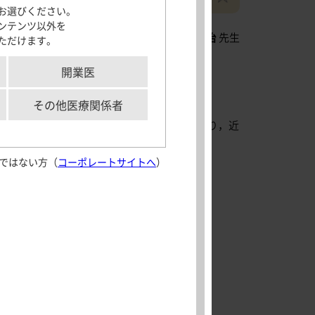
お選びください。
サポートツール
ンテンツ以外を
環・呼吸・神経病態内科学分野 講師
竹内 利治
先生
ただけます。
「モビコール」及びMOVICOLは、Norgineグループの登録商標です。
各種資材
メディカルイラス
開業医
ト
aking実践
解剖図メモ
その他医療関係者
患者さん向け疾患
から室内歩行でも息切れが出現するようになり，近
情報サイト
ではない方（
コーポレートサイトへ
）
aking実践
外部サイト
Journal of
Crohn’s and
雑音なし，呼吸音正常。浮腫なし
Colitis 日本語版