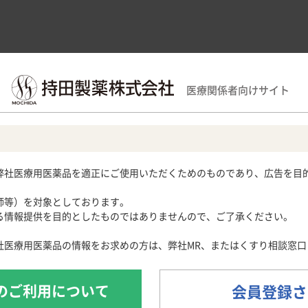
領域別情報
製品情報
医療関連情報
サポー
医療関係者向けサイト
大学 編 Q1
域
用期限検索
サポートツール
循環器領域
産婦人科領域
Obstetrics and Gynecology
ラストレーション
各種資材
メディカルイラスト
心電図クイズ
解剖図メモ
患者さん向け疾
弊社医療用医薬品を適正にご使用いただくためのものであり、広告を目
心音クイズ
・痛風
月経困難症
痛風列伝
子宮内膜症
師等）を対象としております。
024］
脂肪酸ライブラリー
子宮腺筋症
情報提供を目的としたものではありませんので、ご了承ください。
痛風・高尿酸血症ステーション
痛風美術館
社医療用医薬品の情報をお求めの方は、弊社MR、またはくすり相談窓口
あぶらの話
魚にまつわる難読漢字Quiz
のご利用について
会員登録さ
日常診療・患者指導に役立つ豆知識
性