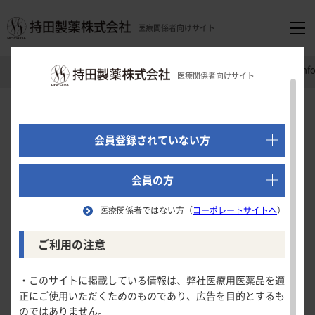
医療関係者向けサイト
医療関係者向けホーム
循環器領域
トレプロスト
®
吸入液
In
医療関係者向けサイト
でログイン
新規会員登録はこちら
Information
会員登録されていない方
医療関係者向けホーム
会員の方
作用機序
医療関係者ではない方（
コーポレートサイトへ
）
開発の経緯
領域別情報
ご利用の注意
作用機序
製品特性
消化器領域
製品情報
作用機序
・このサイトに掲載している情報は、弊社医療用医薬品を適
PAHの病態は、発症初期には高度の肺動脈攣縮が生じ、その
正にご使用いただくためのものであり、広告を目的とするも
薬物動態
循環器領域
のではありません。
製品名一覧
後これに器質化病変が加わり、肺高血圧症が固定化すると考