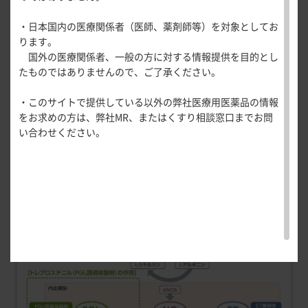
医療関連情報
製品管理に関する情報
えられている
。現在使用できる特異的肺血管拡張薬は、作
1）
産婦人科領域
・日本国内の医療関係者（医師、薬剤師等）を対象としてお
用機序から3系統の経路、PGI
一般名一覧
全般
経路、NO-可溶性グアニル酸シ
循環器領
2
安全性
ります。
サポートツール
クラーゼ-cGMP経路、ET経路に作用する薬剤に大別される
域
国外の医療関係者、一般の方に対する情報提供を目的とし
精神科領域
CLOSE
。また、ILD-PHの病因として、低酸素性肺血管攣縮、肺実
2）
薬効名一覧
たものではありませんので、ご了承ください。
UP！医
心電図ク
サポートツール
質障害に伴う細動脈・毛細血管の圧排・閉塞（肺血管床の減
学・医療
学会・セミナー情報
イズ
その他領域
少）、血管壁のリモデリングなどが挙げられ
、加えて、
3〜6）
・このサイトで提供している以外の弊社医療用医薬品の情報
使用期限検索
を支える
メディカ
解剖
患者さん向け
心音クイ
各種
をお求めの方は、弊社MR、またはくすり相談窓口までお問
IPF合併肺高血圧症の病態には肺静脈病変が寄与しているとの
メディカ
ルイラス
図メ
疾患情報サイ
ズ
資材
い合わせください。
ルイラス
ト
モ
ト
報告がある
。PGI
誘導体製剤であるトレプロスチニル
3,7）
WEB講演会
2
痛風列伝
トレーシ
は、血管拡張作用及び血小板凝集抑制作用により、肺動脈の
脂肪酸ラ
ョン
収縮及び血栓形成を抑制し、肺動脈圧及び肺血管抵抗を低下
イブラリ
スキルを
させることで、PAH及びILD-PHに対する有効性を示すと考え
ー
磨く！医
PAGE TOP
られる。
痛風・高
師のため
尿酸血症
のリスキ
ステーシ
リング塾
ョン
医療関連
痛風美術
Hot
館
Topics
あぶらの
わかりや