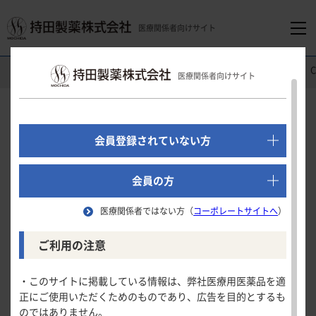
医療関係者向けサイト
医療関係者向けホーム
消化器領域
アダリムマブBS「MA」
医療関係者向けサイト
でログイン
新規会員登録はこちら
Clinical Study
会員登録されていない方
国際共同第
相試験
Ⅲ
医療関係者向けホーム
（LG-ALCL002試験）
会員の方
医療関係者ではない方（
コーポレートサイトへ
）
領域別情報
ACR達成率及びDAS28-ESRの低疾患活動性/寛解達成率
ご利用の注意
試験の概要
消化器領域
製品情報
・このサイトに掲載している情報は、弊社医療用医薬品を適
ACR達成率及びDAS28-ESRの低疾患活動
患者背景
正にご使用いただくためのものであり、広告を目的とするも
循環器領域
性/寛解達成率
のではありません。
製品名一覧
DAS28の変化量と推移