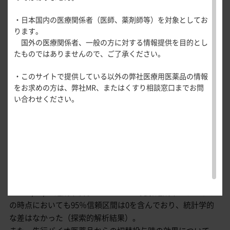
医療関連情報
産婦人科領域
ACR達成率及びDAS28-ESRの低疾患活動性/寛解達成率
・日本国内の医療関係者（医師、薬剤師等）を対象としてお
一般名一覧
全般
循環器領
【副次評価項目】
ります。
サポートツール
域
EULAR反応
国外の医療関係者、一般の方に対する情報提供を目的とし
精神科領域
CLOSE
投与開始12、24、52週時点の
薬効名一覧
たものではありませんので、ご了承ください。
UP！医
心電図ク
ACR20/ACR50/ACR70達成率
Boolean/SDAI/CDAI寛解達成率
サポートツール
学・医療
学会・セミナー情報
イズ
その他領域
投与開始12、24、52週時点のDAS28-ESRの低
・このサイトで提供している以外の弊社医療用医薬品の情報
使用期限検索
を支える
メディカ
解剖
患者さん向け
安全性
心音クイ
各種
疾患活動性達成率（DAS28-ESR≦3.2）
をお求めの方は、弊社MR、またはくすり相談窓口までお問
メディカ
ルイラス
図メ
疾患情報サイ
ズ
資材
い合わせください。
投与開始12、24、52週時点のDAS28-ESRの寛
ルイラス
ト
モ
ト
WEB講演会
痛風列伝
トレーシ
解達成率（DAS28-ESR<2.6）
脂肪酸ラ
ョン
イブラリ
スキルを
本剤継続投与群と先行バイオ医薬品継続投与群との群間差の
ー
磨く！医
PAGE TOP
両側95%信頼区間は、投与開始12週時点のDAS28-ESRの低疾
痛風・高
師のため
尿酸血症
患活動性達成率では0を含まなかったものの、投与開始24週
のリスキ
ステーシ
時点、投与開始52週時点では0を含んでいた。両群の
リング塾
ョン
ACR20/50/70達成率及びDAS28-ESRの寛解達成率は、いずれ
医療関連
痛風美術
Hot
の時点においても95％信頼区間は0を含んでおり、統計学的
館
Topics
な差はなかった（探索的解析結果）。
あぶらの
わかりや