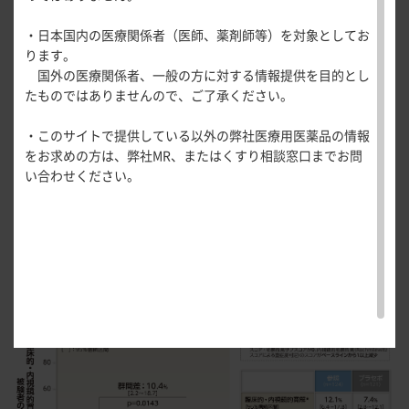
医療関連情報
産婦人科領域
投与後8週時に
が認めら
・日本国内の医療関係者（医師、薬剤師等）を対象としてお
主要
一般名一覧
全般
循環器領
★
ります。
臨床的・内視
れた被験
評価
検証的解析結果
サポートツール
域
国外の医療関係者、一般の方に対する情報提供を目的とし
精神科領域
CLOSE
項目
鏡的寛解
者の割合
薬効名一覧
たものではありませんので、ご了承ください。
UP！医
心電図ク
サポートツール
学・医療
学会・セミナー情報
イズ
その他領域
投与後8週時に臨床的・内視鏡的寛解
が認められた被験者の
★
・このサイトで提供している以外の弊社医療用医薬品の情報
使用期限検索
を支える
メディカ
解剖
患者さん向け
心音クイ
各種
割合は、コレチメント®9mg/日群では17.9％、プラセボ群で
をお求めの方は、弊社MR、またはくすり相談窓口までお問
メディカ
ルイラス
図メ
疾患情報サイ
ズ
資材
は7.4％と、群間差は10.4％であり、コレチメント®9mg/日群
い合わせください。
ルイラス
ト
モ
ト
WEB講演会
痛風列伝
のほうが統計学的に有意に高いことが示され、プラセボ群に
トレーシ
脂肪酸ラ
ョン
対する優越性が検証されました
。
（p＝0.0143、χ
検定）
2
イブラリ
スキルを
ー
磨く！医
PAGE TOP
痛風・高
投与後8週時に臨床的・内視鏡的寛解
が認められた被験
★
師のため
尿酸血症
者の割合
のリスキ
〔ITT解析対象集団（Worst case）〕
ステーシ
リング塾
ョン
医療関連
痛風美術
Hot
館
Topics
あぶらの
わかりや