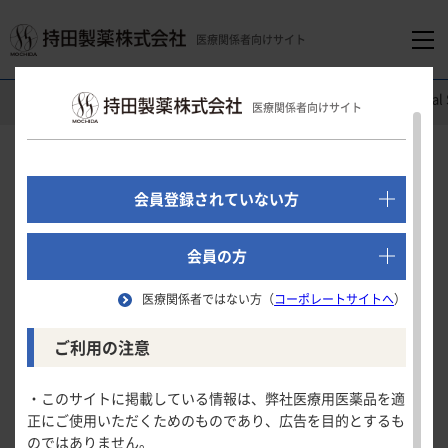
医療関係者向けサイト
医療関係者向けホーム
消化器領域
コレチメント
錠
Clinica
®
医療関係者向けサイト
でログイン
新規会員登録はこちら
Clinical Study
会員登録されていない方
CORE
試験（海外第
相試験） 海外データ
Ⅰ
Ⅲ
医療関係者向けホーム
会員の方
臨床的・内視鏡的寛解が認められた被験者の割合
医療関係者ではない方（
コーポレートサイトへ
）
領域別情報
ご利用の注意
試験概要
消化器領域
製品情報
臨床的・内視鏡的寛解が認められた被験
臨床的・内視鏡的寛解が認められた被験者の割合
・このサイトに掲載している情報は、弊社医療用医薬品を適
者の割合
正にご使用いただくためのものであり、広告を目的とするも
安全性
循環器領域
のではありません。
製品名一覧