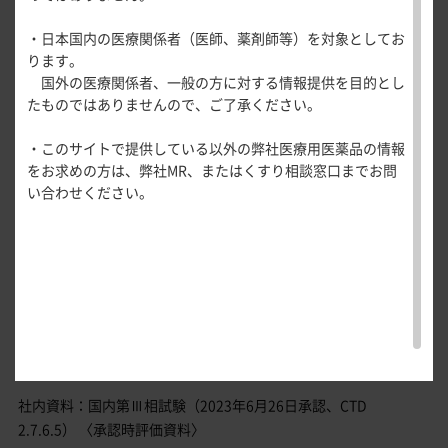
医療関連情報
安全性①
本試験は、非劣性試験としての分析感度が保証されてい
産婦人科領域
・日本国内の医療関係者（医師、薬剤師等）を対象としてお
一般名一覧
全般
るとはいえず、
循環器領
安全性②
ります。
サポートツール
本試験成績から本剤の有効性を評価することには限界が
域
国外の医療関係者、一般の方に対する情報提供を目的とし
精神科領域
CLOSE
ありますが、
薬効名一覧
たものではありませんので、ご了承ください。
UP！医
心電図ク
サポートツール
承認時評価資料のため紹介いたします。
学・医療
学会・セミナー情報
イズ
その他領域
・このサイトで提供している以外の弊社医療用医薬品の情報
使用期限検索
を支える
メディカ
解剖
患者さん向け
心音クイ
各種
をお求めの方は、弊社MR、またはくすり相談窓口までお問
メディカ
ルイラス
図メ
疾患情報サイ
ズ
資材
本試験には、一部、本邦承認外となる用量の投与群が含
い合わせください。
ルイラス
ト
モ
ト
WEB講演会
痛風列伝
まれています。
トレーシ
脂肪酸ラ
ョン
コレチメント6mg/日群の有効性の成績は削除していま
イブラリ
スキルを
す。
ー
磨く！医
PAGE TOP
痛風・高
師のため
尿酸血症
のリスキ
ステーシ
リング塾
試験概要
ョン
医療関連
痛風美術
Hot
社内資料：国内第
相試験（2023年6月26日承認、CTD
Ⅲ
館
Topics
2.7.6.5） 〈承認時評価資料〉
あぶらの
わかりや