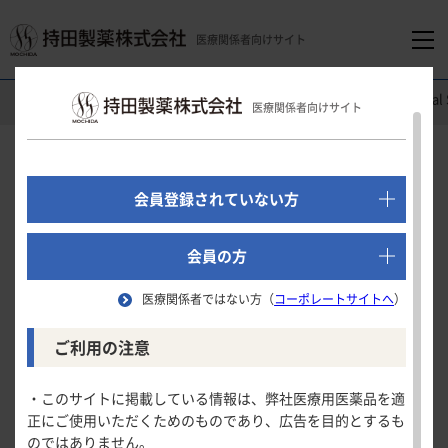
医療関係者向けサイト
医療関係者向けホーム
消化器領域
コレチメント
錠
Clinic
®
医療関係者向けサイト
でログイン
新規会員登録はこちら
Clinical Study
会員登録されていない方
国内第
相試験
Ⅲ
医療関係者向けホーム
会員の方
試験概要
医療関係者ではない方（
コーポレートサイトへ
）
領域別情報
ご利用の注意
試験概要
消化器領域
製品情報
「国内第
UCDAI総スコアのベースラインからの変化量
相試験」
Ⅲ
・このサイトに掲載している情報は、弊社医療用医薬品を適
正にご使用いただくためのものであり、広告を目的とするも
臨床的・内視鏡的寛解が認められた被験者の割合
循環器領域
のではありません。
製品名一覧