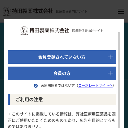
医療関係者向けサイト
医療関係者向けホーム
医療関連情報
心音クイズ
Q5
医療関係者向けサイト
でログイン
新規会員登録はこちら
他院で心電図異常を指摘された
Q5
会員登録されていない方
実際に聴診しましょう！
無症候例
をクリックすると音が流れます
医療関係者向けホーム
会員の方
★
★
☆
難易度
医療関係者ではない方（
コーポレートサイトへ
）
最も可能性が高いと考えられる疾患は？
領域別情報
ご利用の注意
患者情報
消化器領域
製品情報
他院で心電図異常を指摘された52歳男性。
・このサイトに掲載している情報は、弊社医療用医薬品を適
胸部症状はない。
正にご使用いただくためのものであり、広告を目的とするも
循環器領域
のではありません。
製品名一覧