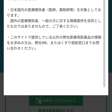
医療関連情報
産婦人科領域
・日本国内の医療関係者（医師、薬剤師等）を対象としてお
一般名一覧
全般
循環器領
急性の大動脈弁逆流
ります。
1
サポートツール
域
国外の医療関係者、一般の方に対する情報提供を目的とし
精神科領域
CLOSE
薬効名一覧
たものではありませんので、ご了承ください。
UP！医
心電図ク
サポートツール
急性の僧帽弁逆流
2
学・医療
学会・セミナー情報
イズ
その他領域
・このサイトで提供している以外の弊社医療用医薬品の情報
使用期限検索
を支える
メディカ
解剖
患者さん向け
心音クイ
各種
をお求めの方は、弊社MR、またはくすり相談窓口までお問
メディカ
ルイラス
図メ
疾患情報サイ
慢性の大動脈弁逆流
ズ
3
資材
い合わせください。
ルイラス
ト
モ
ト
WEB講演会
痛風列伝
トレーシ
脂肪酸ラ
慢性の僧帽弁逆流
ョン
4
イブラリ
スキルを
ー
磨く！医
PAGE TOP
痛風・高
師のため
尿酸血症
のリスキ
Answerは会員限定です。
ステーシ
リング塾
以下よりログインまたは
新規登録を
してください。
ョン
医療関連
痛風美術
Hot
でログイン
館
Topics
あぶらの
新規会員登録はこちら
わかりや