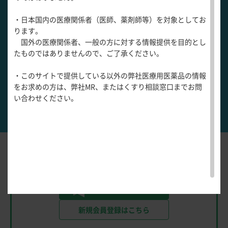
医療関連情報
収縮期クリック
産婦人科領域
1
・日本国内の医療関係者（医師、薬剤師等）を対象としてお
一般名一覧
全般
循環器領
ります。
サポートツール
域
国外の医療関係者、一般の方に対する情報提供を目的とし
精神科領域
CLOSE
心膜ノック音
2
薬効名一覧
たものではありませんので、ご了承ください。
UP！医
心電図ク
サポートツール
学・医療
学会・セミナー情報
イズ
その他領域
腫瘍プロップ
・このサイトで提供している以外の弊社医療用医薬品の情報
使用期限検索
を支える
メディカ
解剖
患者さん向け
3
心音クイ
各種
をお求めの方は、弊社MR、またはくすり相談窓口までお問
メディカ
ルイラス
図メ
疾患情報サイ
ズ
資材
い合わせください。
ルイラス
ト
モ
ト
WEB講演会
痛風列伝
心膜摩擦音
4
トレーシ
脂肪酸ラ
ョン
イブラリ
スキルを
ー
磨く！医
PAGE TOP
痛風・高
師のため
Answerは会員限定です。
尿酸血症
のリスキ
以下よりログインまたは
新規登録を
してください。
ステーシ
リング塾
ョン
でログイン
医療関連
痛風美術
Hot
館
新規会員登録はこちら
Topics
あぶらの
わかりや