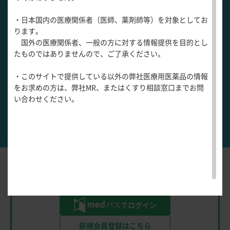
医療関連情報
産婦人科領域
・日本国内の医療関係者（医師、薬剤師等）を対象としてお
一般名一覧
全般
循環器領
ギャロップ -
非代償性心不全
1
ります。
サポートツール
域
国外の医療関係者、一般の方に対する情報提供を目的とし
精神科領域
CLOSE
薬効名一覧
たものではありませんので、ご了承ください。
UP！医
心電図ク
サポートツール
心膜摩擦音 -
急性心膜炎
2
学・医療
学会・セミナー情報
イズ
その他領域
・このサイトで提供している以外の弊社医療用医薬品の情報
使用期限検索
を支える
メディカ
解剖
患者さん向け
心音クイ
各種
をお求めの方は、弊社MR、またはくすり相談窓口までお問
メディカ
ルイラス
図メ
疾患情報サイ
ギャロップ -
急性心膜炎
3
ズ
資材
い合わせください。
ルイラス
ト
モ
ト
WEB講演会
痛風列伝
トレーシ
脂肪酸ラ
心膜摩擦音 -
非代償性心不全
ョン
4
イブラリ
スキルを
ー
磨く！医
PAGE TOP
痛風・高
師のため
尿酸血症
のリスキ
Answerは会員限定です。
ステーシ
リング塾
以下よりログインまたは
新規登録を
してください。
ョン
医療関連
痛風美術
Hot
でログイン
館
Topics
あぶらの
新規会員登録はこちら
わかりや