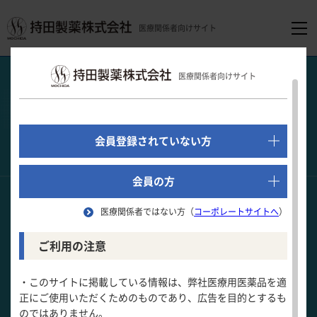
医療関係者向けサイト
医療関係者向けホーム
医療関連情報
心音クイズ
Q14
医療関係者向けサイト
でログイン
新規会員登録はこちら
実際に聴診しましょう！
胸痛を訴える高齢者
Q14
会員登録されていない方
をクリックすると音が流れます
★
★
☆
難易度
医療関係者向けホーム
会員の方
もっとも可能性の高い心音と疾患の
医療関係者ではない方（
コーポレートサイトへ
）
組み合わせは？
領域別情報
ご利用の注意
患者情報
消化器領域
製品情報
1週間ほど前より感冒症状がある
79歳男性。
・このサイトに掲載している情報は、弊社医療用医薬品を適
前日より持続する前胸痛を主訴に受診した。
正にご使用いただくためのものであり、広告を目的とするも
循環器領域
のではありません。
製品名一覧