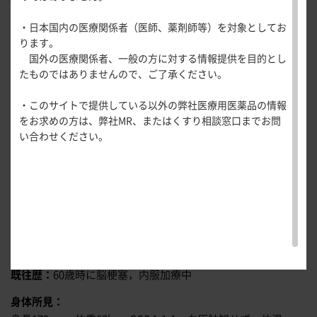
医療関連情報
出題：
大阪大学大学院医学系研究科 循環器内科学
水野 裕八
先生
産婦人科領域
・日本国内の医療関係者（医師、薬剤師等）を対象としてお
一般名一覧
全般
循環器領
ります。
サポートツール
域
症 例
70歳，男性
国外の医療関係者、一般の方に対する情報提供を目的とし
精神科領域
CLOSE
薬効名一覧
たものではありませんので、ご了承ください。
UP！医
心電図ク
現病歴
サポートツール
学・医療
学会・セミナー情報
イズ
その他領域
もともと自立している70歳男性。12月某日21時に飲酒目的に
・このサイトで提供している以外の弊社医療用医薬品の情報
使用期限検索
を支える
メディカ
解剖
患者さん向け
心音クイ
各種
外出し，そのまま帰宅しなかった。翌日14時に河原で倒れて
をお求めの方は、弊社MR、またはくすり相談窓口までお問
メディカ
ルイラス
図メ
疾患情報サイ
ズ
資材
いるところを発見され，救急通報された。救急隊到着時には
い合わせください。
ルイラス
ト
モ
ト
WEB講演会
痛風列伝
心肺停止であり，救急車内モニターでは心室細動（VF）波形
トレーシ
脂肪酸ラ
であった。車内での電気的除細動により一過性に洞調律に復
ョン
イブラリ
帰するものの再度VFとなり，そのまま当院救命センターに搬
スキルを
ー
磨く！医
PAGE TOP
送された。来院19分後にPCPSを開始され，33分後の電気的除
痛風・高
師のため
細動で洞調律に復帰した際の心電図を
図1
に示す。
尿酸血症
のリスキ
ステーシ
家族歴
特記事項なし
リング塾
ョン
医療関連
既往歴
60歳時に脳梗塞，内服加療中
痛風美術
Hot
館
Topics
身体所見
あぶらの
わかりや