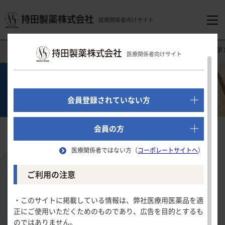
医療関係者向けサイト
医療関係者向けホーム
医療関連情報
心電図クイズ
大阪大学 
医療関係者向けサイト
でログイン
心電図クイズ
新規会員登録はこちら
会員登録されていない方
医療関係者向けホーム
会員の方
大阪大学 編
医療関係者ではない方（
コーポレートサイトへ
）
領域別情報
ご利用の注意
低体温症、心室細動蘇生後の70歳男性
消化器領域
製品情報
・このサイトに掲載している情報は、弊社医療用医薬品を適
難易度
正にご使用いただくためのものであり、広告を目的とするも
循環器領域
のではありません。
製品名一覧