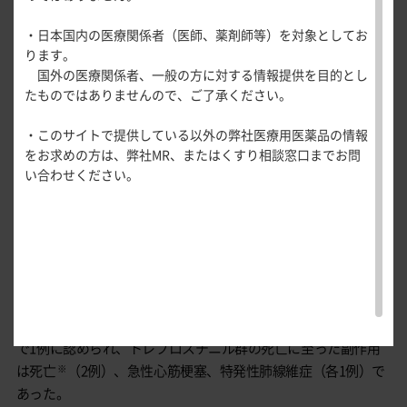
医療関連情報
副作用
産婦人科領域
安全性
・日本国内の医療関係者（医師、薬剤師等）を対象としてお
一般名一覧
全般
循環器領
ります。
サポートツール
域
国外の医療関係者、一般の方に対する情報提供を目的とし
副作用はトレプロスチニル群で76.7%（125/163例）、プラセボ
精神科領域
CLOSE
薬効名一覧
たものではありませんので、ご了承ください。
UP！医
群で63.2%（103/163例）に認められた。 主な副作用はトレプ
心電図ク
サポートツール
学・医療
学会・セミナー情報
ロスチニル群で咳嗽67例（41.1%）、頭痛37例（22.7%）、呼
イズ
その他領域
・このサイトで提供している以外の弊社医療用医薬品の情報
使用期限検索
を支える
メディカ
解剖
患者さん向け
吸困難27例（16.6%）、浮動性めまい22例（13.5%）、咽喉刺
心音クイ
各種
をお求めの方は、弊社MR、またはくすり相談窓口までお問
メディカ
ルイラス
図メ
疾患情報サイ
ズ
激感20例（12.3%）、下痢17例（10.4%）であった。
資材
い合わせください。
ルイラス
ト
モ
ト
WEB講演会
痛風列伝
重篤な副作用はトレプロスチニル群で13例、プラセボ群で10例
トレーシ
脂肪酸ラ
であり、トレプロスチニル群の主な重篤な副作用は急性呼吸不
ョン
イブラリ
全、死亡（各2例）であった。
スキルを
ー
投与中止に至った副作用はトレプロスチニル群で23例、プラセ
磨く！医
PAGE TOP
痛風・高
師のため
ボ群で12例に認められ、トレプロスチニル群の主な投与中止に
尿酸血症
のリスキ
至った副作用は呼吸困難（7例）、咳嗽（6例）であった。
ステーシ
リング塾
死亡に至った副作用はトレプロスチニル群で4例、プラセボ群
ョン
医療関連
で1例に認められ、トレプロスチニル群の死亡に至った副作用
痛風美術
Hot
は
死亡
（2例）、急性心筋梗塞、特発性肺線維症（各1例）で
※
館
Topics
あった。
あぶらの
わかりや