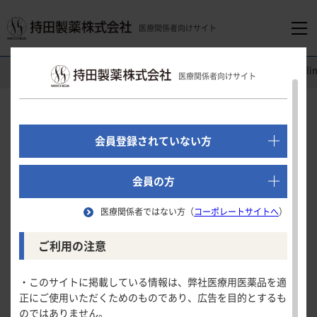
医療関係者向けサイト
医療関係者向けホーム
循環器領域
トレプロスト
®
吸入液
Cl
医療関係者向けサイト
でログイン
新規会員登録はこちら
Clinical Study
会員登録されていない方
海外第
/
相試験
Ⅱ
Ⅲ
医療関係者向けホーム
（間質性肺疾患に伴う肺高血圧症）
会員の方
医療関係者ではない方（
コーポレートサイトへ
）
領域別情報
安全性
ご利用の注意
試験の概要
消化器領域
製品情報
・このサイトに掲載している情報は、弊社医療用医薬品を適
安全性
6分間歩行距離
正にご使用いただくためのものであり、広告を目的とするも
循環器領域
のではありません。
製品名一覧
NT-proBNP