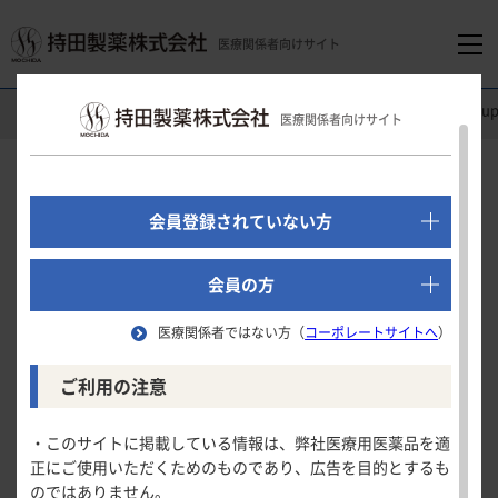
医療関係者向けサイト
医療関係者向けホーム
循環器領域
トレプロスト
®
吸入液
Su
医療関係者向けサイト
でログイン
新規会員登録はこちら
Support
会員登録されていない方
医療関係者向けホーム
会員の方
患者さんへのご指導
医療関係者ではない方（
コーポレートサイトへ
）
吸入器及び吸入セット
領域別情報
ご利用の注意
患者さんへのご指導
患者さんへのご指導
消化器領域
製品情報
・このサイトに掲載している情報は、弊社医療用医薬品を適
指導上の注意
正にご使用いただくためのものであり、広告を目的とするも
循環器領域
のではありません。
製品名一覧