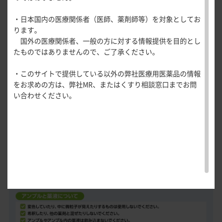
医療関連情報
患者さんへのご指導に関するお願い
産婦人科領域
・日本国内の医療関係者（医師、薬剤師等）を対象としてお
一般名一覧
全般
循環器領
治療開始時には、本剤及び吸入器（TD-300/Jネブライザ）を
ります。
サポートツール
域
適切に取り扱えるよう、取り扱い方法の指導をお願い致しま
国外の医療関係者、一般の方に対する情報提供を目的とし
精神科領域
CLOSE
薬効名一覧
す。万が一不具合が発生した際にも投与継続が妨げられない
たものではありませんので、ご了承ください。
UP！医
心電図ク
サポートツール
ように、患者さんへ吸入器を2台渡す必要があります。
学・医療
学会・セミナー情報
イズ
その他領域
・このサイトで提供している以外の弊社医療用医薬品の情報
使用期限検索
を支える
メディカ
解剖
患者さん向け
治療開始時以降につきましても吸入手技をご確認いただき、
心音クイ
各種
をお求めの方は、弊社MR、またはくすり相談窓口までお問
メディカ
ルイラス
図メ
疾患情報サイ
必要に応じて再指導してください。
ズ
資材
い合わせください。
ルイラス
ト
モ
ト
WEB講演会
また、本剤は在宅医療支援会社によるサポートを受けること
痛風列伝
トレーシ
が可能です。患者さん向けの資材「トレプロスト®吸入療法マ
脂肪酸ラ
ョン
イブラリ
ニュアル」に連絡先を記載するページを設けていますので、
スキルを
ー
患者さんが適切に利用できるよう連絡先の提示をお願い致し
磨く！医
PAGE TOP
痛風・高
ます。
師のため
尿酸血症
のリスキ
ステーシ
リング塾
ョン
医療関連
痛風美術
Hot
館
Topics
あぶらの
わかりや