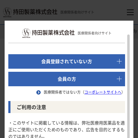
医療関係者向けサイト
医療関係者向けホーム
循環器領域
ユリス
®
錠
Clinical St
医療関係者向けサイト
でログイン
新規会員登録はこちら
Clinical Study
会員登録されていない方
後期第
相試験
Ⅱ
医療関係者向けホーム
会員の方
（用量反応検証試験）
医療関係者ではない方（
コーポレートサイトへ
）
領域別情報
血清尿酸値低下率
ご利用の注意
試験の概要
消化器領域
製品情報
・このサイトに掲載している情報は、弊社医療用医薬品を適
血清尿酸値低下率
血清尿酸値低下率
正にご使用いただくためのものであり、広告を目的とするも
循環器領域
のではありません。
製品名一覧