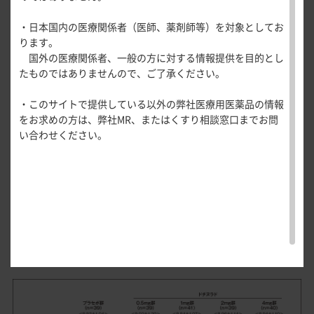
医療関連情報
血清尿酸値
産婦人科領域
投与終了時の血清尿酸値低下率（主要評価項
・日本国内の医療関係者（医師、薬剤師等）を対象としてお
血清尿酸値6.0mg/dL以下の達成率
一般名一覧
全般
循環器領
ります。
目；FAS解析対象、LOCF）
サポートツール
域
安全性
国外の医療関係者、一般の方に対する情報提供を目的とし
精神科領域
CLOSE
薬効名一覧
たものではありませんので、ご了承ください。
UP！医
心電図ク
サポートツール
投与終了時における投与前値からの血清尿酸値低下率（平均
学・医療
学会・セミナー情報
イズ
その他領域
値±標準偏差）は、プラセボ群で－2.83±8.19％、ドチヌラ
・このサイトで提供している以外の弊社医療用医薬品の情報
使用期限検索
を支える
メディカ
解剖
患者さん向け
心音クイ
各種
ド0.5mg群で21.81±11.35％、1mg群で33.77±9.82％、2mg
をお求めの方は、弊社MR、またはくすり相談窓口までお問
メディカ
ルイラス
図メ
疾患情報サイ
ズ
資材
群で42.66±13.16％、4mg群で61.09±8.75％であり、ドチヌ
い合わせください。
ルイラス
ト
モ
ト
WEB講演会
痛風列伝
ラドの用量反応性が検証された（［主解析］p＜0.001、
トレーシ
脂肪酸ラ
ョン
Jonckheere-Terpstra検定）。また、群間比較では、いずれ
イブラリ
スキルを
の群間においても有意差が認められた（ドチヌラド1mg群 vs.
ー
磨く！医
PAGE TOP
2mg群：名目上のp＝0.002、その他の群間：名目上のp＜
痛風・高
師のため
0.001、Tukey-Kramer検定）。
尿酸血症
のリスキ
ステーシ
リング塾
ョン
血清尿酸値低下率（投与終了時）
医療関連
痛風美術
Hot
館
Topics
あぶらの
わかりや