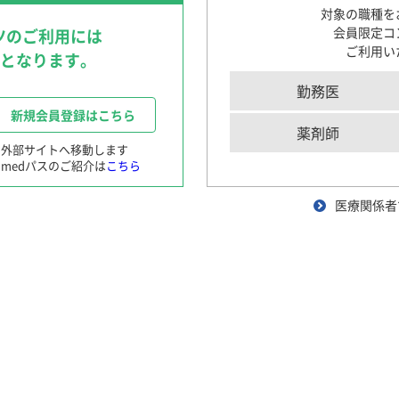
〜循環器領域を中心に〜
対象の職種を
循環器領域における医療DX
会員限定コ
ツのご利用には
〜AI医療の現在と未来〜
ご利用い
価項目；FAS解析対象、LOCF）
要となります。
検証的解析結果
肺読-haidoku-
クイズで学ぶILDとILD-PH診断のポイント
勤務医
（平均値±標準偏差）は、ドチヌラド群で45.92±11.94％、ベ
患者さんと笑顔になる！Shared Decision M
新規会員登録はこちら
〜肺高血圧症診療におけるSDM〜
薬剤師
信頼区間は下限値－1.27％、上限値5.37％であり、両側95％信
※外部サイトへ移動します
medパスのご紹介は
こちら
め、ベンズブロマロン群に対するドチヌラド群の非劣性が検証され
産婦人科領域
医療関係者
ng実践
患者さんと笑顔になる！Shared Decision M
〜月経困難症診療におけるSDM〜
OG SCOPE with TEENs
産婦人科エキスパートが解説
実臨床に役立つ女性ホルモン基礎セミナー
よりぬき産婦人科トピックス
困った時の患者さん対話術
精神科領域