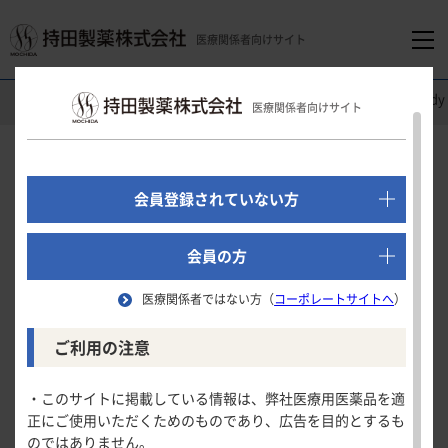
医療関係者向けサイト
医療関係者向けホーム
循環器領域
ユリス
®
錠
Clinical Stu
医療関係者向けサイト
でログイン
新規会員登録はこちら
Clinical Study
会員登録されていない方
第
相試験
Ⅲ
医療関係者向けホーム
会員の方
（ベンズブロマロン対照非劣性試験）
医療関係者ではない方（
コーポレートサイトへ
）
領域別情報
血清尿酸値6.0mg/dL以下の達成率
ご利用の注意
試験の概要
消化器領域
製品情報
・このサイトに掲載している情報は、弊社医療用医薬品を適
血清尿酸値6.0mg/dL以下の達成率
血清尿酸値低下率
正にご使用いただくためのものであり、広告を目的とするも
循環器領域
のではありません。
製品名一覧