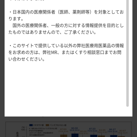
医療関連情報
血清尿酸値
産婦人科領域
各時点及び投与終了時の血清尿酸値6.0mg/dL以
・日本国内の医療関係者（医師、薬剤師等）を対象としてお
血清尿酸値6.0mg/dL以下の達成率
一般名一覧
全般
循環器領
ります。
下の達成率（副次評価項目；FAS解析対象）
サポートツール
域
安全性
国外の医療関係者、一般の方に対する情報提供を目的とし
精神科領域
CLOSE
薬効名一覧
たものではありませんので、ご了承ください。
UP！医
心電図ク
サポートツール
各時点（投与2、6、10、14週後）及び投与終了時における血
学・医療
学会・セミナー情報
イズ
その他領域
清尿酸値6.0mg/dL以下の達成率は、下図のとおりに推移し、
・このサイトで提供している以外の弊社医療用医薬品の情報
使用期限検索
を支える
メディカ
解剖
患者さん向け
心音クイ
各種
投与終了時では、ドチヌラド群で86.27％、ベンズブロマロン
をお求めの方は、弊社MR、またはくすり相談窓口までお問
メディカ
ルイラス
図メ
疾患情報サイ
ズ
資材
群で83.67％であった。投与群間の比較において、投与2、6週
い合わせください。
ルイラス
ト
モ
ト
WEB講演会
痛風列伝
後では有意差が認められたが（名目上のp＜0.001、Fisherの
トレーシ
脂肪酸ラ
ョン
正確検定）、投与10、14週後及び投与終了時では有意差が認
イブラリ
スキルを
められなかった［名目上のp＝0.069（投与10週後）、名目上
ー
磨く！医
PAGE TOP
のp＝0.678（投与14週後）、名目上のp＝0.693（投与終了
痛風・高
師のため
時）、Fisherの正確検定］。
尿酸血症
のリスキ
ステーシ
リング塾
ョン
血清尿酸値6.0mg/dL以下の達成率の推移
医療関連
痛風美術
Hot
館
Topics
あぶらの
わかりや