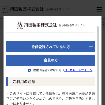
医療関係者向けサイト
医療関係者向けホーム
消化器領域
モビコール
®
配合内用剤
C
医療関係者向けサイト
でログイン
新規会員登録はこちら
Clinical Study
会員登録されていない方
小児国内第
相試験
Ⅲ
医療関係者向けホーム
会員の方
「モビコール」及びMOVICOLは、
Norgineグループの登録商標です。
医療関係者ではない方（
コーポレートサイトへ
）
領域別情報
安全性
ご利用の注意
試験の概要
消化器領域
製品情報
・このサイトに掲載している情報は、弊社医療用医薬品を適
安全性
自発排便回数
正にご使用いただくためのものであり、広告を目的とするも
循環器領域
のではありません。
製品名一覧