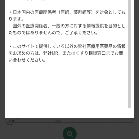
医療関連情報
完全自発排便回数
産婦人科領域
有害事象の発現率は74.4％（29/39例）であり、副作用の発現
・日本国内の医療関係者（医師、薬剤師等）を対象としてお
レスポンダーの割合
一般名一覧
全般
循環器領
ります。
率は7.7％（3/39例）であった。副作用は、食欲減退、腹痛、
サポートツール
域
初回自発排便発現までの時間
国外の医療関係者、一般の方に対する情報提供を目的とし
精神科領域
CLOSE
下痢 各2.6％（1/39例）であった。
薬効名一覧
たものではありませんので、ご了承ください。
UP！医
心電図ク
本試験において死亡に至った有害事象、その他の重篤な有害
サポートツール
救済薬の使用
学・医療
学会・セミナー情報
イズ
その他領域
事象、投与中止に至った有害事象の発現は認められなかっ
・このサイトで提供している以外の弊社医療用医薬品の情報
使用期限検索
を支える
メディカ
解剖
患者さん向け
便硬度
心音クイ
各種
た。
をお求めの方は、弊社MR、またはくすり相談窓口までお問
メディカ
ルイラス
図メ
疾患情報サイ
ズ
資材
発現した副作用について、投与期間1～7日、8～14日、15～
い合わせください。
ルイラス
ト
モ
ト
投与包数
WEB講演会
痛風列伝
28日、29～56日、57日以降に区分した場合の時期別初回発現
トレーシ
脂肪酸ラ
安全性
率は以下の表のとおりであった。
ョン
イブラリ
スキルを
ー
磨く！医
PAGE TOP
副作用の時期別初回発現率
痛風・高
師のため
尿酸血症
のリスキ
ステーシ
リング塾
ョン
医療関連
痛風美術
Hot
館
Topics
あぶらの
わかりや