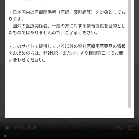
ご回答ありがとうございます。
医療関連情報
慢性便秘治療薬 モビコール
®
の紹介
産婦人科領域
・日本国内の医療関係者（医師、薬剤師等）を対象としてお
一般名一覧
全般
循環器領
ります。
サポートツール
域
2歳以上の小児から成人までの慢性便秘症
に使用可能な
※
国外の医療関係者、一般の方に対する情報提供を目的とし
精神科領域
CLOSE
薬効名一覧
国内初のポリエチレングリコール製剤モビコール
®
の特徴
たものではありませんので、ご了承ください。
UP！医
心電図ク
サポートツール
学・医療
をまとめてご紹介しています。※器質的疾患による便秘
学会・セミナー情報
イズ
その他領域
・このサイトで提供している以外の弊社医療用医薬品の情報
使用期限検索
を支える
メディカ
解剖
患者さん向け
を除く
心音クイ
各種
をお求めの方は、弊社MR、またはくすり相談窓口までお問
メディカ
ルイラス
図メ
疾患情報サイ
ズ
資材
0.25x
い合わせください。
ルイラス
ト
モ
ト
WEB講演会
痛風列伝
トレーシ
0.5x
脂肪酸ラ
ョン
0.75x
イブラリ
スキルを
1.0x
,
ー
磨く！医
PAGE TOP
痛風・高
1.25x
selected
師のため
尿酸血症
Play
1.5x
のリスキ
ステーシ
リング塾
1.75x
ョン
Video
医療関連
2.0x
痛風美術
Hot
館
Current
0:00
/
Duration
5:48
1.0x
Topics
再
再
フ
生
生
ル
あぶらの
速
ス
わかりや
Loaded
:
Time
度
ク