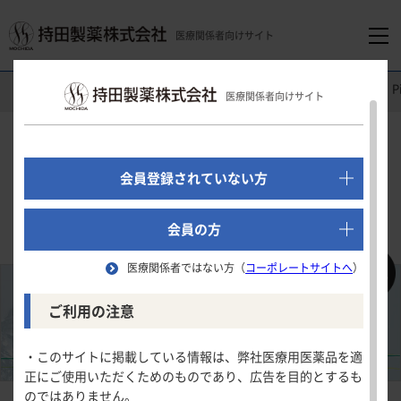
医療関係者向けサイト
医療関係者向けホーム
消化器領域
モビコール
®
配合内用剤
P
医療関係者向けサイト
でログイン
新規会員登録はこちら
Pick Up
会員登録されていない方
「モビコール」及びMOVICOLは、
Norgineグループの登録商標です。
医療関係者向けホーム
会員の方
医療関係者ではない方（
コーポレートサイトへ
）
領域別情報
ご利用の注意
消化器領域
製品情報
・このサイトに掲載している情報は、弊社医療用医薬品を適
正にご使用いただくためのものであり、広告を目的とするも
循環器領域
のではありません。
製品名一覧