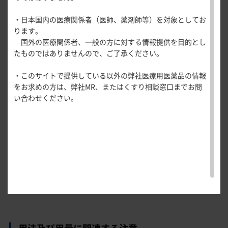
医療関連情報
産婦人科領域
・日本国内の医療関係者（医師、薬剤師等）を対象としてお
〈潰瘍性大腸炎〉
一般名一覧
全般
循環器領
ります。
サポートツール
通常、成人にはミリキズマブ（遺伝子組換え）として、1回
域
国外の医療関係者、一般の方に対する情報提供を目的とし
精神科領域
CLOSE
300mgを4週間隔で3回（初回、4週、8週）点滴静注する。な
薬効名一覧
たものではありませんので、ご了承ください。
UP！医
心電図ク
サポートツール
お、12週時に効果不十分な場合はさらに1回300mgを4週間隔
学・医療
学会・セミナー情報
イズ
その他領域
で3回（12週、16週、20週）投与することができる。
・このサイトで提供している以外の弊社医療用医薬品の情報
使用期限検索
を支える
メディカ
解剖
患者さん向け
心音クイ
各種
をお求めの方は、弊社MR、またはくすり相談窓口までお問
また、ミリキズマブ（遺伝子組換え）皮下投与用製剤による
メディカ
ルイラス
図メ
疾患情報サイ
ズ
資材
い合わせください。
ルイラス
ト
モ
ト
維持療法中に効果が減弱した場合には、1回300mgを4週間隔
WEB講演会
痛風列伝
トレーシ
で3回点滴静注することができる。
脂肪酸ラ
ョン
〈クローン病〉
イブラリ
スキルを
通常、成人にはミリキズマブ（遺伝子組換え）として、1回
ー
磨く！医
PAGE TOP
900mgを4週間隔で3回（初回、4週、8週）点滴静注する。
痛風・高
師のため
尿酸血症
また、ミリキズマブ（遺伝子組換え）皮下投与用製剤による
のリスキ
ステーシ
治療中に効果が減弱した場合には、1回900mgを4週間隔で3
リング塾
ョン
回点滴静注することができる。
医療関連
痛風美術
Hot
館
Topics
あぶらの
わかりや