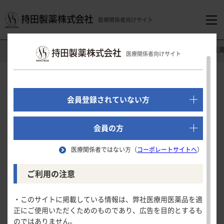
医療関係者向けサイト
医療関係者向けホーム
消化器領域
オンボー
®
Support：
医療関係者向けサイト
でログイン
Support
新規会員登録はこちら
会員登録されていない方
点滴静注
医療関係者向けホーム
会員の方
用法・用量
医療関係者ではない方（
コーポレートサイトへ
）
領域別情報
用法・用量
ご利用の注意
用法・用量
適用上の注意
消化器領域
製品情報
・このサイトに掲載している情報は、弊社医療用医薬品を適
投与方法
正にご使用いただくためのものであり、広告を目的とするも
循環器領域
用法及び用量
のではありません。
製品名一覧