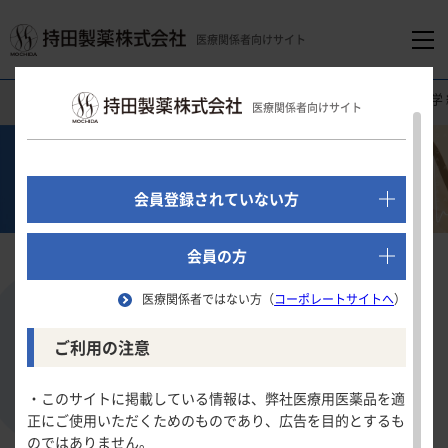
医療関係者向けサイト
医療関係者向けホーム
医療関連情報
心電図クイズ
琉球大学 
医療関係者向けサイト
でログイン
心電図クイズ
新規会員登録はこちら
会員登録されていない方
医療関係者向けホーム
会員の方
琉球大学 編
医療関係者ではない方（
コーポレートサイトへ
）
領域別情報
ご利用の注意
生検前の心電図で異常を指摘され受診した
消化器領域
製品情報
77歳の男性
・このサイトに掲載している情報は、弊社医療用医薬品を適
正にご使用いただくためのものであり、広告を目的とするも
循環器領域
のではありません。
製品名一覧
難易度