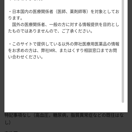
医療関連情報
産婦人科領域
・日本国内の医療関係者（医師、薬剤師等）を対象としてお
出題：
琉球大学大学院医学研究科 循環器・腎臓・神経内科学
一般名一覧
全般
循環器領
ります。
講座（第三内科）助教
サポートツール
域
国外の医療関係者、一般の方に対する情報提供を目的とし
精神科領域
當間 裕一郎
先生
CLOSE
薬効名一覧
たものではありませんので、ご了承ください。
UP！医
心電図ク
サポートツール
症 例
77歳，男性
学・医療
学会・セミナー情報
イズ
その他領域
・このサイトで提供している以外の弊社医療用医薬品の情報
使用期限検索
を支える
メディカ
解剖
患者さん向け
心音クイ
各種
受診目的
心電図異常の精査
をお求めの方は、弊社MR、またはくすり相談窓口までお問
メディカ
ルイラス
図メ
疾患情報サイ
ズ
資材
い合わせください。
ルイラス
ト
モ
ト
WEB講演会
現病歴
痛風列伝
トレーシ
20年ほど前にも，健康診断で心電図異常を指摘されていたが
脂肪酸ラ
ョン
イブラリ
精査を行っていなかった。今回，当院にて前立腺がんが疑わ
スキルを
ー
れ，生検前の心電図にて異常を指摘され，精査目的で当科に
磨く！医
PAGE TOP
痛風・高
紹介された。特に自覚症状は認めない。来院時の12誘導心電
師のため
尿酸血症
図を
図1，2
に示す。
のリスキ
ステーシ
リング塾
ョン
既往歴
医療関連
痛風美術
特記事項なし（高血圧，糖尿病，脂質異常症などの既往はな
Hot
館
し）
Topics
あぶらの
わかりや