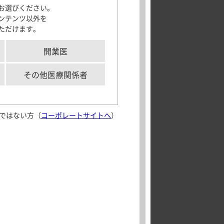
お選びください。
Clinical Study
サポートツール
ンテンツ以外を
ただけます。
「モビコール」及びMOVICOLは、Norgineグループの登録商標です。
国際共同第
相試験
Ⅲ
各種資材
（LG-ALCL002試験）
メディカルイラス
開業医
各種資材のご案内
ト
aking実践
解剖図メモ
その他医療関係者
学会・セミナー情報
患者さん向け疾患
情報サイト
ではない方（
コーポレートサイトへ
）
aking実践
外部サイト
Journal of
Crohn’s and
Colitis 日本語版