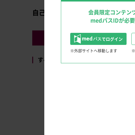
文献検索のTips
クリニックを成功に導く経営戦略！
自己注射の方法
会員限定コンテン
medパスIDが必
ペン製剤
でログイン
※外部サイトへ移動します
消化器領域
すべてみる（ALL PLAY）
患者さんと笑顔になる！Shared Decision Maki
〜IBD診療におけるSDM〜
内視鏡クイズ
多領域、多職種からのアプローチ 慢性便秘
ウンチのうんちく話