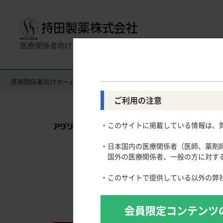
医療関係者向けサイト
医療関係者向けホーム
消化器領域
アダリムマブBS「MA」
製品名一覧
消化器領域
全般
一般名一覧
薬効名一覧
循環器領
使
ご利用の注意
Gastroenterology
Circulatory
CLOSE UP！医学・医療を支えるメディカルイ
Informati
・このサイトに掲載している情報は、
スキルを磨く！医師のためのリスキリング塾
慢性便秘症
高尿酸血症
主要製品
医療関連Hot Topics
潰瘍性大腸炎
脂質異常症
・日本国内の医療関係者（医師、薬剤
わかりやすく事例から学ぶ！医師の働き方改革［2
クローン病
高血圧症
国外の医療関係者、一般の方に対する
バイオシミラーとは
開発
「連載クイズ」今こそ統計を正しく理解する
肺高血圧症
学会発表のTips
・このサイトで提供している以外の弊
寒暖計 ー医療行政のエッセンスー
論文を正しく執筆するための統計学入門
会員限定コンテンツ
論文執筆のTips