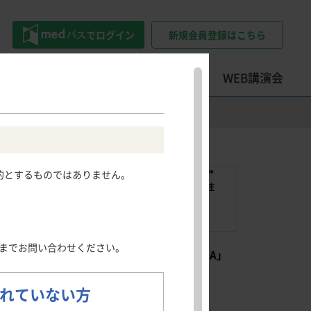
でログイン
新規会員登録はこちら
トツール
学会・セミナー情報
WEB講演会
精神科領域
その他領域
その他領域
Psychiatry
Other areas
患情報サイト
押さえておきたい
ロコモティブシンドローム・
的とするものではありません。
うつ病
骨粗鬆症
フレイル・サルコペニアのポイ
社会不安障害
日光角化症
ント
尖圭コンジローマ
押さえておきたい整形外科手術
薬効薬理
慢性疼痛
のポイント
発熱性好中球減少症
までお問い合わせください。
肺読-haidoku-
アダリムマブBS「MA」
関する情報
クイズで学ぶILDとILD-PH診断
製品情報（DI）
のポイント
れていない方
Information