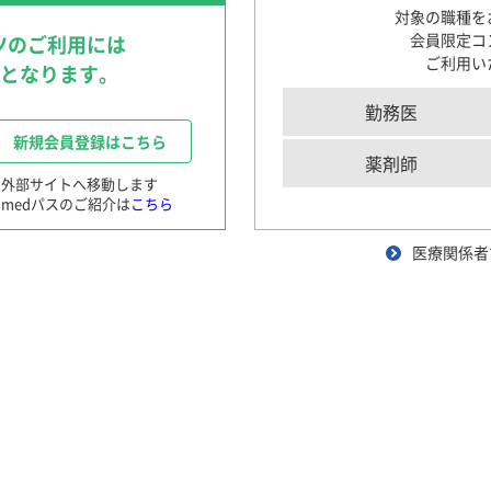
〜循環器領域を中心に〜
対象の職種を
循環器領域における医療DX
会員限定コ
ツのご利用には
〜AI医療の現在と未来〜
ご利用い
要となります。
肺読-haidoku-
クイズで学ぶILDとILD-PH診断のポイント
勤務医
患者さんと笑顔になる！Shared Decision M
シリンジ製剤
新規会員登録はこちら
〜肺高血圧症診療におけるSDM〜
薬剤師
※外部サイトへ移動します
medパスのご紹介は
こちら
産婦人科領域
医療関係者
ng実践
患者さんと笑顔になる！Shared Decision M
〜月経困難症診療におけるSDM〜
OG SCOPE with TEENs
産婦人科エキスパートが解説
実臨床に役立つ女性ホルモン基礎セミナー
よりぬき産婦人科トピックス
困った時の患者さん対話術
精神科領域