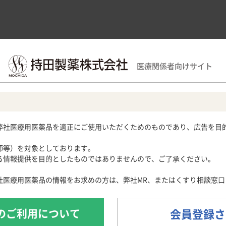
領域別情報
製品情報
医療関連情報
サポー
医療関係者向けサイト
Information：自己注射の方法
域
用期限検索
サポートツール
循環器領域
産婦人科領域
Obstetrics and Gynecology
ラストレーション
各種資材
メディカルイラスト
心電図クイズ
解剖図メモ
患者さん向け疾
on
弊社医療用医薬品を適正にご使用いただくためのものであり、広告を目
心音クイズ
・痛風
月経困難症
痛風列伝
子宮内膜症
師等）を対象としております。
024］
脂肪酸ライブラリー
子宮腺筋症
情報提供を目的としたものではありませんので、ご了承ください。
の経緯
製品特性
自己注射の方法
薬物動態
痛風・高尿酸血症ステーション
痛風美術館
社医療用医薬品の情報をお求めの方は、弊社MR、またはくすり相談窓口
免疫原性
製品管理に
あぶらの話
魚にまつわる難読漢字Quiz
のご利用について
会員登録さ
日常診療・患者指導に役立つ豆知識