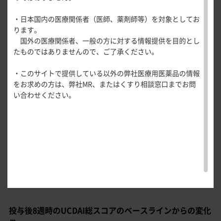
医療関連情報
安全性①
産婦人科領域
投与後8週時のUCDAI総スコアのベース
・日本国内の医療関係者（医師、薬剤師等）を対象としてお
主要評価
一般名一覧
全般
循環器領
安全性②
ります。
項目
ラインからの変化量
サポートツール
域
国外の医療関係者、一般の方に対する情報提供を目的とし
精神科領域
CLOSE
薬効名一覧
たものではありませんので、ご了承ください。
UP！医
心電図ク
サポートツール
①主解析
〔FAS〕
検証的解析結果
学・医療
学会・セミナー情報
イズ
その他領域
投与後8週時のUCDAI総スコア（独立中央判定委員会の判定に
・このサイトで提供している以外の弊社医療用医薬品の情報
使用期限検索
を支える
メディカ
解剖
患者さん向け
心音クイ
各種
よる粘膜所見サブスコアを使用）のベースラインからの変化
をお求めの方は、弊社MR、またはくすり相談窓口までお問
メディカ
ルイラス
図メ
疾患情報サイ
ズ
資材
量の調整平均値［95%信頼区間］は、コレチメント®9mg/日
い合わせください。
ルイラス
ト
モ
ト
WEB講演会
痛風列伝
群では−0.87［−1.42～−0.31］、pH依存型メサラジン放出
トレーシ
脂肪酸ラ
ョン
調節製剤3600mg/日群では−1.39［−1.95～−0.84］と、両
イブラリ
スキルを
群の群間差［95%信頼区間］は0.53［−0.26～
1.31
］であ
ー
磨く！医
PAGE TOP
り、95%信頼区間の上限値が事前に規定した非劣性マージン
痛風・高
師のため
の「1.3」を下回らなかったことから、コレチメント®9mg/日
尿酸血症
のリスキ
群のpH依存型メサラジン放出調節製剤3600mg/日群に対する
ステーシ
リング塾
「非劣性」は検証されませんでした。
ョン
医療関連
痛風美術
Hot
館
Topics
投与後8週時のUCDAI総スコアのベースラインからの変化
あぶらの
わかりや