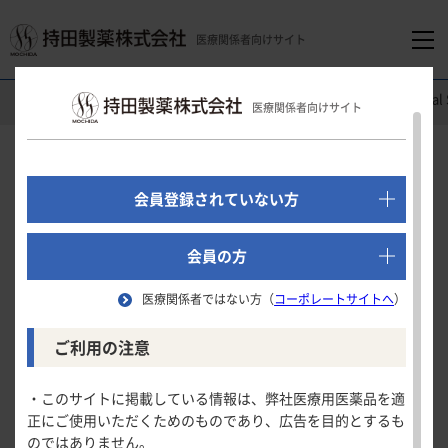
医療関係者向けサイト
医療関係者向けホーム
消化器領域
コレチメント
錠
Clinic
®
医療関係者向けサイト
でログイン
新規会員登録はこちら
Clinical Study
会員登録されていない方
国内第
相試験
Ⅲ
医療関係者向けホーム
会員の方
UCDAI総スコアのベースラインからの変化量
医療関係者ではない方（
コーポレートサイトへ
）
領域別情報
ご利用の注意
試験概要
消化器領域
製品情報
UCDAI総スコアのベースラインからの変
UCDAI総スコアのベースラインからの変化量
・このサイトに掲載している情報は、弊社医療用医薬品を適
化量
正にご使用いただくためのものであり、広告を目的とするも
臨床的・内視鏡的寛解が認められた被験者の割合
循環器領域
のではありません。
製品名一覧