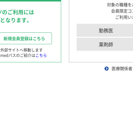
〜循環器領域を中心に〜
対象の職種を
循環器領域における医療DX
内第
相試験 ―寛解期の小児潰瘍性大腸炎における有効性、安全性及び薬物動
Ⅲ
会員限定コ
ツのご利用には
〜AI医療の現在と未来〜
（2025年6月24日承認、CTD 2.7.6.5）］〈承
ご利用い
要となります。
肺読-haidoku-
クイズで学ぶILDとILD-PH診断のポイント
勤務医
、および本邦未承認の規格の製剤の投与が計画されていましたが
、承認時
注）
患者さんと笑顔になる！Shared Decision M
新規会員登録はこちら
〜肺高血圧症診療におけるSDM〜
薬剤師
組み入れはありませんでした）
※外部サイトへ移動します
medパスのご紹介は
こちら
産婦人科領域
医療関係者
ng実践
患者さんと笑顔になる！Shared Decision M
〜月経困難症診療におけるSDM〜
OG SCOPE with TEENs
産婦人科エキスパートが解説
をご参照ください。
実臨床に役立つ女性ホルモン基礎セミナー
よりぬき産婦人科トピックス
困った時の患者さん対話術
精神科領域