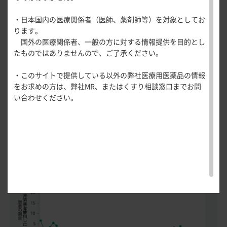
救済薬の使用
医療関連情報
産婦人科領域
レスポンダーの割合
・日本国内の医療関係者（医師、薬剤師等）を対象としてお
一般名一覧
全般
循環器領
ります。
救済薬の使用状況
＜副次評価項目＞（FAS）
サポートツール
救済薬の使用
域
国外の医療関係者、一般の方に対する情報提供を目的とし
精神科領域
CLOSE
薬効名一覧
たものではありませんので、ご了承ください。
UP！医
便硬度
心電図ク
サポートツール
救済薬（ビサコジル坐剤10mg）を使用した患者の割合は、
学・医療
学会・セミナー情報
イズ
その他領域
継続期第1週6.5％、第2週2.6％、第4週3.3％、第12週0.7％、
休薬日数・投与包数
・このサイトで提供している以外の弊社医療用医薬品の情報
使用期限検索
を支える
メディカ
解剖
患者さん向け
心音クイ
各種
第24週0.7％、第52週0.8％であった。なお、成人国内第Ⅲ相
をお求めの方は、弊社MR、またはくすり相談窓口までお問
メディカ
ルイラス
図メ
疾患情報サイ
ズ
資材
安全性
い合わせください。
試験（検証期）において、観察期間第1週および第2週に救済
ルイラス
ト
モ
ト
WEB講演会
痛風列伝
トレーシ
薬を使用した検証期モビコール
®
群の患者の割合は18.8％およ
脂肪酸ラ
ョン
び21.3％であった。
イブラリ
スキルを
ー
磨く！医
PAGE TOP
＜副次評価項目＞継続期における救済薬を使用した患者
痛風・高
師のため
尿酸血症
の割合の推移（FAS）
のリスキ
ステーシ
リング塾
ョン
医療関連
痛風美術
Hot
館
Topics
あぶらの
わかりや