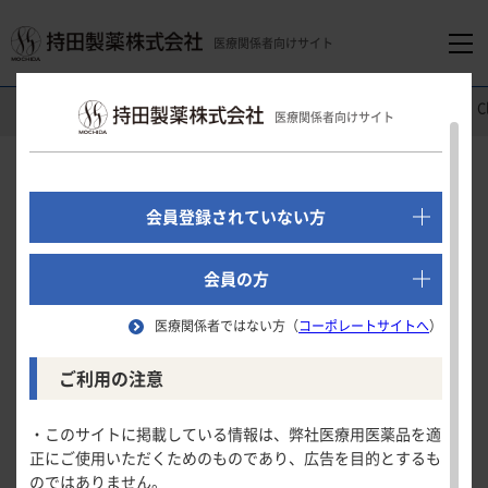
医療関係者向けサイト
医療関係者向けホーム
消化器領域
モビコール
®
配合内用剤
C
医療関係者向けサイト
でログイン
新規会員登録はこちら
Clinical Study
会員登録されていない方
成人国内第
相試験
Ⅲ
医療関係者向けホーム
会員の方
（継続期：長期投与試験）
医療関係者ではない方（
コーポレートサイトへ
）
「モビコール」及びMOVICOLは、
Norgineグループの登録商標です。
領域別情報
ご利用の注意
救済薬の使用
消化器領域
製品情報
・このサイトに掲載している情報は、弊社医療用医薬品を適
試験の概要
正にご使用いただくためのものであり、広告を目的とするも
循環器領域
のではありません。
自発排便回数・完全自発排便回数
製品名一覧