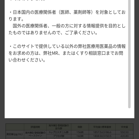
医療関連情報
参考情報：海外第
/
相試験のベースラインか
産婦人科領域
Ⅱ
Ⅲ
安全性
・日本国内の医療関係者（医師、薬剤師等）を対象としてお
一般名一覧
全般
循環器領
らの48週時及び108週時におけるNT-proBNP濃
ります。
サポートツール
域
国外の医療関係者、一般の方に対する情報提供を目的とし
精神科領域
度の変化量
CLOSE
薬効名一覧
たものではありませんので、ご了承ください。
UP！医
心電図ク
サポートツール
学・医療
学会・セミナー情報
イズ
その他領域
48週時及び108週時におけるNT-proBNP濃度の海外第
/
相
Ⅱ
Ⅲ
・このサイトで提供している以外の弊社医療用医薬品の情報
使用期限検索
を支える
メディカ
解剖
患者さん向け
心音クイ
各種
試験のベースラインからの変化量（平均値±標準偏差）は、
をお求めの方は、弊社MR、またはくすり相談窓口までお問
メディカ
ルイラス
図メ
疾患情報サイ
ズ
資材
海外第
/
相試験でトレプロスチニル群だった集団でそれぞ
Ⅱ
Ⅲ
い合わせください。
ルイラス
ト
モ
ト
WEB講演会
痛風列伝
れ23.1±2249.0pg/mL及び645.2±4277.2pg/mL、 海外第
/
トレーシ
Ⅱ
脂肪酸ラ
相試験でプラセボ群だった集団でそれぞれ
ョン
Ⅲ
イブラリ
371.2±1659.1pg/mL及び604.9±1933.8pg/mLであった。
スキルを
ー
磨く！医
PAGE TOP
痛風・高
師のため
海外第
/
相試験のベースラインからのNT-proBNP濃
尿酸血症
Ⅱ
Ⅲ
のリスキ
度の測定値ならびに48週時及び108週時における変化量
ステーシ
リング塾
ョン
（安全性解析対象集団）
医療関連
痛風美術
Hot
館
Topics
あぶらの
わかりや