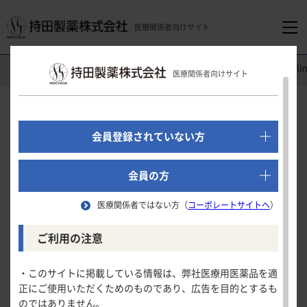
医療関係者向けサイト
医療関係者向けホーム
循環器領域
トレプロスト
®
吸入液
Cl
医療関係者向けサイト
でログイン
新規会員登録はこちら
Clinical Study
会員登録されていない方
海外第
/
相継続試験
Ⅱ
Ⅲ
医療関係者向けホーム
（間質性肺疾患に伴う肺高血圧症）
会員の方
医療関係者ではない方（
コーポレートサイトへ
）
領域別情報
NT-proBNP
ご利用の注意
試験の概要
消化器領域
製品情報
・このサイトに掲載している情報は、弊社医療用医薬品を適
NT-proBNP
6分間歩行距離
正にご使用いただくためのものであり、広告を目的とするも
循環器領域
のではありません。
製品名一覧
NT-proBNP