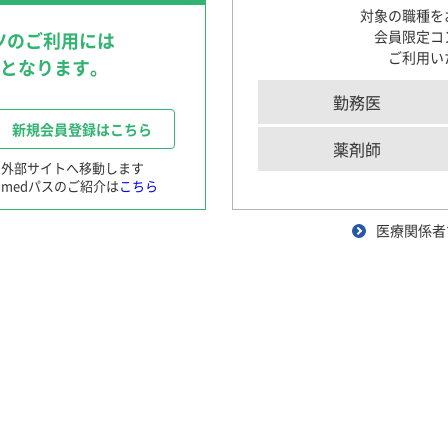
〜循環器領域を中心に〜
対象の職種を
循環器領域における医療DX
会員限定コ
ツのご利用には
〜AI医療の現在と未来〜
ご利用い
要となります。
肺読-haidoku-
検証的解析結果】
クイズで学ぶILDとILD-PH診断のポイント
勤務医
患者さんと笑顔になる！Shared Decision M
新規会員登録はこちら
群で346.2m、プラセボ群で341.5mであった。12週時の変化
〜肺高血圧症診療におけるSDM〜
薬剤師
意差が認められた（p=0.0064、ノンパラメトリックANCOVA、検
※外部サイトへ移動します
medパスのご紹介は
こちら
産婦人科領域
医療関係者
ng実践
患者さんと笑顔になる！Shared Decision M
〜月経困難症診療におけるSDM〜
OG SCOPE with TEENs
産婦人科エキスパートが解説
実臨床に役立つ女性ホルモン基礎セミナー
よりぬき産婦人科トピックス
困った時の患者さん対話術
精神科領域