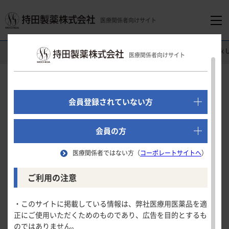
医療関係者向けサイト
医療関係者向けホーム
消化器領域
グーフィス
®
錠5mg
Pick 
医療関係者向けサイト
でログイン
新規会員登録はこちら
Pick Up
会員登録されていない方
医療関係者向けホーム
会員の方
2023年11月7日公開
医療関係者ではない方（
コーポレートサイトへ
）
領域別情報
ご利用の注意
消化器領域
製品情報
・このサイトに掲載している情報は、弊社医療用医薬品を適
正にご使用いただくためのものであり、広告を目的とするも
循環器領域
のではありません。
製品名一覧