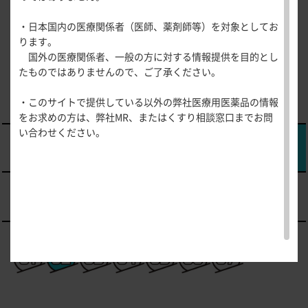
医療関連情報
産婦人科領域
・日本国内の医療関係者（医師、薬剤師等）を対象としてお
一般名一覧
全般
循環器領
ります。
サポートツール
域
国外の医療関係者、一般の方に対する情報提供を目的とし
精神科領域
CLOSE
薬効名一覧
たものではありませんので、ご了承ください。
UP！医
心電図ク
サポートツール
学・医療
学会・セミナー情報
イズ
その他領域
・このサイトで提供している以外の弊社医療用医薬品の情報
使用期限検索
を支える
メディカ
解剖
患者さん向け
心音クイ
各種
をお求めの方は、弊社MR、またはくすり相談窓口までお問
メディカ
ルイラス
図メ
疾患情報サイ
ズ
資材
い合わせください。
ルイラス
ト
モ
ト
WEB講演会
痛風列伝
トレーシ
脂肪酸ラ
ョン
イブラリ
スキルを
ー
磨く！医
PAGE TOP
痛風・高
師のため
尿酸血症
のリスキ
ステーシ
リング塾
ョン
医療関連
痛風美術
Hot
館
Topics
あぶらの
わかりや