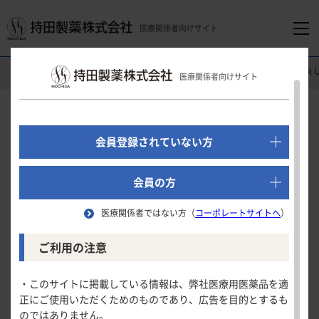
医療関係者向けサイト
医療関係者向けホーム
消化器領域
グーフィス
®
錠5mg
Pick 
医療関係者向けサイト
でログイン
新規会員登録はこちら
Pick Up
会員登録されていない方
医療関係者向けホーム
会員の方
2023年11月7日公開
医療関係者ではない方（
コーポレートサイトへ
）
領域別情報
ご利用の注意
消化器領域
製品情報
・このサイトに掲載している情報は、弊社医療用医薬品を適
正にご使用いただくためのものであり、広告を目的とするも
循環器領域
のではありません。
製品名一覧