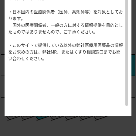
医療関連情報
産婦人科領域
・日本国内の医療関係者（医師、薬剤師等）を対象としてお
一般名一覧
全般
循環器領
ります。
サポートツール
域
国外の医療関係者、一般の方に対する情報提供を目的とし
精神科領域
CLOSE
薬効名一覧
たものではありませんので、ご了承ください。
UP！医
心電図ク
サポートツール
学・医療
学会・セミナー情報
イズ
その他領域
・このサイトで提供している以外の弊社医療用医薬品の情報
使用期限検索
を支える
メディカ
解剖
患者さん向け
心音クイ
各種
をお求めの方は、弊社MR、またはくすり相談窓口までお問
メディカ
ルイラス
図メ
疾患情報サイ
ズ
資材
い合わせください。
ルイラス
ト
モ
ト
WEB講演会
痛風列伝
トレーシ
脂肪酸ラ
ョン
イブラリ
スキルを
ー
磨く！医
PAGE TOP
痛風・高
師のため
尿酸血症
のリスキ
ステーシ
リング塾
ョン
医療関連
痛風美術
Hot
館
Topics
あぶらの
わかりや