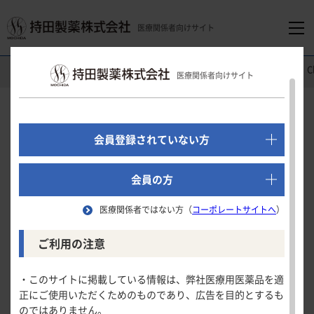
医療関係者向けサイト
医療関係者向けホーム
消化器領域
モビコール
®
配合内用剤
C
医療関係者向けサイト
でログイン
新規会員登録はこちら
Clinical Study
会員登録されていない方
成人国内第
相試験
Ⅲ
医療関係者向けホーム
会員の方
（検証期：プラセボ対照試験）
医療関係者ではない方（
コーポレートサイトへ
）
「モビコール」及びMOVICOLは、
Norgineグループの登録商標です。
領域別情報
ご利用の注意
初回自発排便発現までの時間
消化器領域
製品情報
・このサイトに掲載している情報は、弊社医療用医薬品を適
試験の概要
正にご使用いただくためのものであり、広告を目的とするも
循環器領域
のではありません。
自発排便回数
製品名一覧