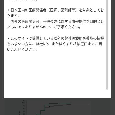
初回自発排便発現までの時間
医療関連情報
産婦人科領域
完全自発排便回数
・日本国内の医療関係者（医師、薬剤師等）を対象としてお
一般名一覧
全般
循環器領
ります。
初回自発排便発現までの日数
サポートツール
レスポンダーの割合
域
国外の医療関係者、一般の方に対する情報提供を目的とし
精神科領域
CLOSE
＜副次評価項目＞（FAS）
薬効名一覧
たものではありませんので、ご了承ください。
UP！医
初回自発排便発現までの時間
心電図ク
サポートツール
学・医療
学会・セミナー情報
イズ
その他領域
検証期第2週までの自発排便の発現率は、プラセボ群
便硬度
・このサイトで提供している以外の弊社医療用医薬品の情報
使用期限検索
を支える
メディカ
解剖
患者さん向け
心音クイ
各種
94.7％（72/76例）、モビコール
®
群100.0％（80/80例）であ
をお求めの方は、弊社MR、またはくすり相談窓口までお問
メディカ
ルイラス
図メ
疾患情報サイ
ズ
資材
安全性
い合わせください。
ルイラス
ト
モ
ト
った。初回自発排便発現までの日数の中央値（Kaplan-Meier
WEB講演会
痛風列伝
トレーシ
法による推定）は、プラセボ群、モビコール
®
群ともに2.0日
脂肪酸ラ
ョン
であり、両群の間に有意差は認められなかった（Log-rank検
イブラリ
スキルを
定：p=0.0757、名目上のp値）。
ー
磨く！医
PAGE TOP
痛風・高
師のため
尿酸血症
＜副次評価項目＞初回自発排便をイベントとしたKaplan-
のリスキ
ステーシ
Meier法による推定（FAS）
リング塾
ョン
医療関連
痛風美術
Hot
館
Topics
あぶらの
わかりや