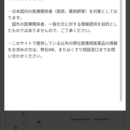
医療関連情報
年齢区分別成績
産婦人科領域
・日本国内の医療関係者（医師、薬剤師等）を対象としてお
一般名一覧
全般
循環器領
［年齢区分別］投与終了時の血清尿酸値低下率
ります。
BMI区分別成績
サポートツール
域
国外の医療関係者、一般の方に対する情報提供を目的とし
精神科領域
（FAS解析対象、部分集団解析、LOCF）
CLOSE
薬効名一覧
臨床診断名別成績
たものではありませんので、ご了承ください。
UP！医
心電図ク
サポートツール
学・医療
学会・セミナー情報
イズ
その他領域
ドチヌラドによる年齢区分別の血清尿酸値低下率（平均値
病型分類別成績
・このサイトで提供している以外の弊社医療用医薬品の情報
使用期限検索
を支える
メディカ
解剖
患者さん向け
心音クイ
各種
±標準偏差）は、下図のとおりで、プラセボ群では非高齢者
をお求めの方は、弊社MR、またはくすり相談窓口までお問
メディカ
ルイラス
図メ
疾患情報サイ
投与前eGFR区分別成績
ズ
資材
で
－1.28
±10.89％、高齢者で
－3.78
±9.79％であり、それぞ
い合わせください。
ルイラス
ト
モ
ト
WEB講演会
痛風列伝
れ0.5mg群では21.02±12.17％、23.06±10.18％、1mg群では
尿路結石の既往の有無別成績
トレーシ
脂肪酸ラ
35.17±10.18％、33.73±7.48％、2mg群では
ョン
イブラリ
肝疾患合併症の有無別成績
43.94±12.12％、45.30±12.02％、4mg群では
スキルを
ー
磨く！医
PAGE TOP
62.08±8.15％、62.67±9.80％であった。
投与前肝機能検査値異常の有無別成績
痛風・高
師のため
尿酸血症
のリスキ
安全性
年齢区分別の血清尿酸値低下率
ステーシ
リング塾
ョン
医療関連
痛風美術
Hot
館
Topics
あぶらの
わかりや