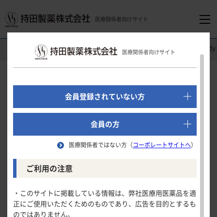
医療関係者向けサイト
医療関係者向けホーム
循環器領域
ユリス
®
錠
Clinical Stu
医療関係者向けサイト
でログイン
新規会員登録はこちら
Clinical Study
会員登録されていない方
第
相及び第
相二重盲検試験の併合解析による
Ⅱ
Ⅲ
医療関係者向けホーム
患者背景別血清尿酸値低下作用
会員の方
（部分集団解析）
医療関係者ではない方（
コーポレートサイトへ
）
領域別情報
年齢区分別成績
ご利用の注意
消化器領域
製品情報
試験の概要
・このサイトに掲載している情報は、弊社医療用医薬品を適
正にご使用いただくためのものであり、広告を目的とするも
循環器領域
年齢区分別成績
全体解析の結果
のではありません。
製品名一覧