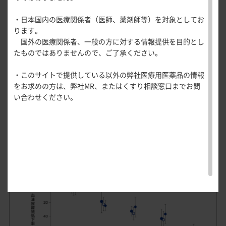
医療関連情報
年齢区分別成績
産婦人科領域
・日本国内の医療関係者（医師、薬剤師等）を対象としてお
一般名一覧
全般
循環器領
［投与前eGFR区分別］投与終了時の血清尿酸値
ります。
BMI区分別成績
サポートツール
域
国外の医療関係者、一般の方に対する情報提供を目的とし
精神科領域
低下率（FAS解析対象、部分集団解析、LOCF）
CLOSE
薬効名一覧
臨床診断名別成績
たものではありませんので、ご了承ください。
UP！医
心電図ク
サポートツール
学・医療
学会・セミナー情報
イズ
その他領域
ドチヌラドによる投与前eGFR区分別の血清尿酸値低下率（平
病型分類別成績
・このサイトで提供している以外の弊社医療用医薬品の情報
使用期限検索
を支える
メディカ
解剖
患者さん向け
心音クイ
各種
均値±標準偏差）は、下図のとおりで、プラセボ群では－
をお求めの方は、弊社MR、またはくすり相談窓口までお問
メディカ
ルイラス
図メ
疾患情報サイ
投与前eGFR区分別成績
ズ
資材
2.34％～0.73％（平均値、以降同様）、0.5mg群では19.01％
い合わせください。
ルイラス
ト
モ
ト
WEB講演会
痛風列伝
～24.62％、1mg群では26.86％～36.46％、2mg群では
尿路結石の既往の有無別成績
トレーシ
脂肪酸ラ
37.03％～45.13％、4mg群では61.67％～68.47％であった。
ョン
イブラリ
肝疾患合併症の有無別成績
スキルを
ー
磨く！医
PAGE TOP
腎機能別の血清尿酸値低下率
投与前肝機能検査値異常の有無別成績
痛風・高
師のため
尿酸血症
のリスキ
安全性
ステーシ
リング塾
ョン
医療関連
痛風美術
Hot
館
Topics
あぶらの
わかりや