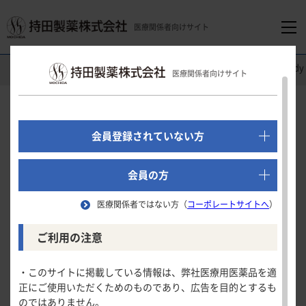
医療関係者向けサイト
医療関係者向けホーム
循環器領域
ユリス
®
錠
Clinical Stu
医療関係者向けサイト
でログイン
新規会員登録はこちら
Clinical Study
会員登録されていない方
第
相及び第
相二重盲検試験の併合解析による
Ⅱ
Ⅲ
医療関係者向けホーム
患者背景別血清尿酸値低下作用
会員の方
（部分集団解析）
医療関係者ではない方（
コーポレートサイトへ
）
領域別情報
投与前eGFR区分別成績
ご利用の注意
消化器領域
製品情報
試験の概要
・このサイトに掲載している情報は、弊社医療用医薬品を適
正にご使用いただくためのものであり、広告を目的とするも
循環器領域
投与前eGFR区分別成績
全体解析の結果
のではありません。
製品名一覧