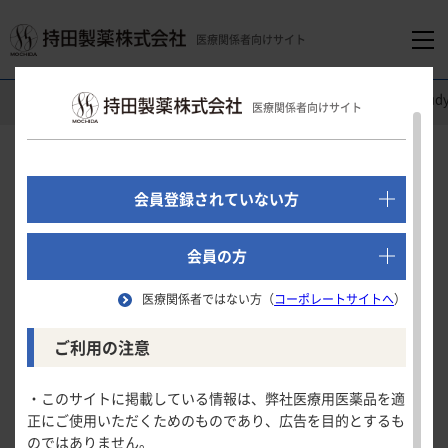
医療関係者向けサイト
医療関係者向けホーム
精神科領域
レクサプロ
Clinical St
医療関係者向けサイト
でログイン
新規会員登録はこちら
Clinical Study
会員登録されていない方
第
相長期投与試験
Ⅲ
医療関係者向けホーム
（うつ病・うつ状態）
会員の方
医療関係者ではない方（
コーポレートサイトへ
）
領域別情報
MADRS合計点の変化量
ご利用の注意
試験の概要
消化器領域
製品情報
・このサイトに掲載している情報は、弊社医療用医薬品を適
MADRS合計点の変化量
MADRS合計点での寛解率
正にご使用いただくためのものであり、広告を目的とするも
循環器領域
のではありません。
製品名一覧
MADRS合計点の変化量