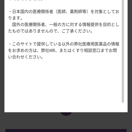
医療関連情報
MADRS合計点の変化量（平均値±標準偏差）は投与8週時、
産婦人科領域
安全性
・日本国内の医療関係者（医師、薬剤師等）を対象としてお
一般名一覧
全般
循環器領
24週時、52週時においてそれぞれ－16.5±8.5、－
ります。
サポートツール
域
20.3±8.6、
－23.0±7.6
であった。
国外の医療関係者、一般の方に対する情報提供を目的とし
精神科領域
CLOSE
薬効名一覧
たものではありませんので、ご了承ください。
UP！医
心電図ク
サポートツール
学・医療
学会・セミナー情報
イズ
その他領域
MADRS合計点の変化量の推移（OC）
・このサイトで提供している以外の弊社医療用医薬品の情報
使用期限検索
を支える
メディカ
解剖
患者さん向け
心音クイ
各種
をお求めの方は、弊社MR、またはくすり相談窓口までお問
メディカ
ルイラス
図メ
疾患情報サイ
ズ
資材
い合わせください。
ルイラス
ト
モ
ト
WEB講演会
痛風列伝
トレーシ
脂肪酸ラ
ョン
イブラリ
スキルを
ー
磨く！医
PAGE TOP
痛風・高
師のため
尿酸血症
のリスキ
ステーシ
リング塾
ョン
医療関連
痛風美術
Hot
館
Topics
あぶらの
わかりや