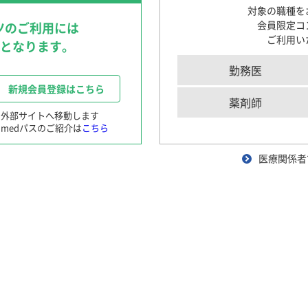
〜循環器領域を中心に〜
対象の職種を
循環器領域における医療DX
会員限定コ
（社会不安障害）」
ツのご利用には
〜AI医療の現在と未来〜
ご利用い
要となります。
肺読-haidoku-
クイズで学ぶILDとILD-PH診断のポイント
勤務医
害に対する長期投与試験（2015年11月20日承認、CTD 2.7.6.2.1）＜承認
患者さんと笑顔になる！Shared Decision M
新規会員登録はこちら
〜肺高血圧症診療におけるSDM〜
薬剤師
※外部サイトへ移動します
medパスのご紹介は
こちら
産婦人科領域
医療関係者
ng実践
患者さんと笑顔になる！Shared Decision M
〜月経困難症診療におけるSDM〜
OG SCOPE with TEENs
産婦人科エキスパートが解説
実臨床に役立つ女性ホルモン基礎セミナー
～20mg/日の長期投与時の安全性及び有効性を検討した。
よりぬき産婦人科トピックス
困った時の患者さん対話術
精神科領域