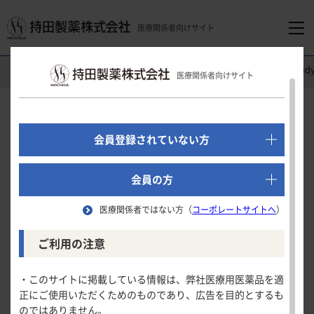
医療関係者向けサイト
医療関係者向けホーム
精神科領域
レクサプロ
Clinical St
医療関係者向けサイト
でログイン
新規会員登録はこちら
Clinical Study
会員登録されていない方
第
相高齢者長期投与試験
Ⅲ
医療関係者向けホーム
（うつ病・うつ状態）
会員の方
医療関係者ではない方（
コーポレートサイトへ
）
領域別情報
MADRS合計点の変化量
ご利用の注意
試験の概要
消化器領域
製品情報
・このサイトに掲載している情報は、弊社医療用医薬品を適
MADRS合計点の変化量
MADRS合計点での寛解率
正にご使用いただくためのものであり、広告を目的とするも
循環器領域
のではありません。
製品名一覧
MADRS合計点の変化量