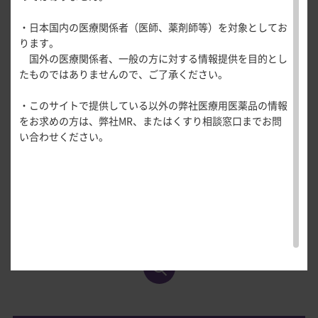
医療関連情報
MADRS合計点の変化量（平均値±標準偏差）は8週時、24週
産婦人科領域
安全性
・日本国内の医療関係者（医師、薬剤師等）を対象としてお
一般名一覧
全般
循環器領
時、52週時においてそれぞれ－13.7±9.0、－18.6±7.6、
ります。
サポートツール
域
－23.3±6.6
であった。
国外の医療関係者、一般の方に対する情報提供を目的とし
精神科領域
CLOSE
薬効名一覧
たものではありませんので、ご了承ください。
UP！医
心電図ク
サポートツール
学・医療
学会・セミナー情報
イズ
その他領域
MADRS合計点の変化量の推移（OC）
・このサイトで提供している以外の弊社医療用医薬品の情報
使用期限検索
を支える
メディカ
解剖
患者さん向け
心音クイ
各種
をお求めの方は、弊社MR、またはくすり相談窓口までお問
メディカ
ルイラス
図メ
疾患情報サイ
ズ
資材
い合わせください。
ルイラス
ト
モ
ト
WEB講演会
痛風列伝
トレーシ
脂肪酸ラ
ョン
イブラリ
スキルを
ー
磨く！医
PAGE TOP
痛風・高
師のため
尿酸血症
のリスキ
ステーシ
リング塾
ョン
医療関連
痛風美術
Hot
館
Topics
あぶらの
わかりや