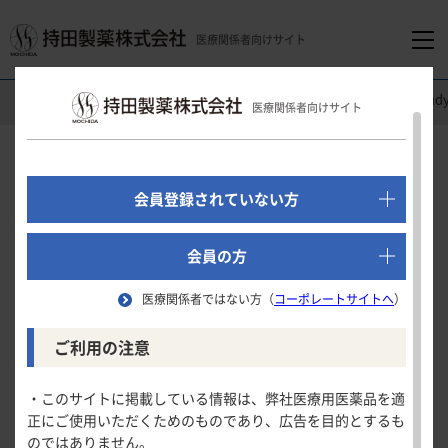
医療関係者向けサイト
医療関係者向けホーム
精神科領域
レクサプロ
Clinical St
医療関係者向けサイト
でログイン
新規会員登録はこちら
Clinical Study
会員登録されていない方
第
相高齢者長期投与試験
Ⅲ
医療関係者向けホーム
（うつ病・うつ状態）
会員の方
医療関係者ではない方（
コーポレートサイトへ
）
領域別情報
安全性
ご利用の注意
試験の概要
消化器領域
製品情報
・このサイトに掲載している情報は、弊社医療用医薬品を適
安全性
MADRS合計点での寛解率
正にご使用いただくためのものであり、広告を目的とするも
循環器領域
のではありません。
製品名一覧
MADRS合計点の変化量