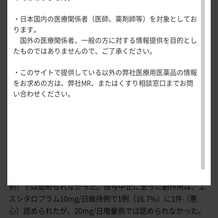
医療関連情報
副作用
産婦人科領域
安全性
・日本国内の医療関係者（医師、薬剤師等）を対象としてお
一般名一覧
全般
循環器領
ります。
サポートツール
域
国外の医療関係者、一般の方に対する情報提供を目的とし
観察期及び後観察期の副作用は、22例中18例（81.8%）に48
精神科領域
CLOSE
薬効名一覧
たものではありませんので、ご了承ください。
UP！医
件認められた。主な副作用は、口渇、傾眠、悪心がいずれも
心電図ク
サポートツール
学・医療
学会・セミナー情報
5例（22.7%）、体位性めまい、頭痛、下痢、排尿困難、尿中
イズ
その他領域
・このサイトで提供している以外の弊社医療用医薬品の情報
使用期限検索
を支える
メディカ
解剖
患者さん向け
蛋白陽性がいずれも2例（9.1%）であった。投与8週までに発
心音クイ
各種
をお求めの方は、弊社MR、またはくすり相談窓口までお問
メディカ
ルイラス
図メ
疾患情報サイ
ズ
現した副作用は、22例中13例（59.1%）に19件、投与8週以
資材
い合わせください。
ルイラス
ト
モ
ト
WEB講演会
痛風列伝
降に発現した副作用は、17例中11例（64.7%）に26件であっ
トレーシ
脂肪酸ラ
た。発現率10%以上であった副作用は、投与8週まででは悪
ョン
イブラリ
心4例（18.2%）、口渇、傾眠が各3例（13.6%）であり、投
スキルを
ー
与8週以降は口渇、傾眠、体位性めまいが各2例（11.8%）で
磨く！医
PAGE TOP
痛風・高
師のため
あった。重篤な副作用は、エスシタロプラム20mg増量例16
尿酸血症
のリスキ
例中3例（18.8%）に4件（突然死、食欲不振、体重減少、自
ステーシ
リング塾
殺念慮）認められたが、エスシタロプラム10mg維持例（6
ョン
医療関連
例）では認められなかった。投与中止に至った副作用は、エ
痛風美術
Hot
スシタロプラム10mg/日維持例で1例（16.7%）に1件（悪
館
Topics
心）認められたが、20mg/日増量例では認められなかった。
あぶらの
わかりや