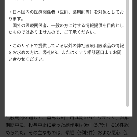
医療関連情報
副作用
産婦人科領域
LSAS-J合計点での反応率
・日本国内の医療関係者（医師、薬剤師等）を対象としてお
一般名一覧
全般
循環器領
ります。
サポートツール
域
安全性
国外の医療関係者、一般の方に対する情報提供を目的とし
観察期の副作用は、158例中91例（57.6%）に202件認められ
精神科領域
CLOSE
薬効名一覧
たものではありませんので、ご了承ください。
UP！医
た。主な副作用は、傾眠39例（24.7%）、悪心30例
心電図ク
サポートツール
学・医療
学会・セミナー情報
（19.0%）、頭痛、倦怠感がいずれも8例（5.1%）等であっ
イズ
その他領域
・このサイトで提供している以外の弊社医療用医薬品の情報
使用期限検索
を支える
メディカ
解剖
患者さん向け
た。投与12週までに発現した副作用は158例中83例
心音クイ
各種
をお求めの方は、弊社MR、またはくすり相談窓口までお問
メディカ
ルイラス
図メ
疾患情報サイ
ズ
（52.5%）、13～24週は141例中15例（10.6%）、25～36週
資材
い合わせください。
ルイラス
ト
モ
ト
WEB講演会
痛風列伝
は137例中8例（5.8%）、37～48週は133例中6例（4.5%）、
トレーシ
脂肪酸ラ
49週以降は128例中4例（3.1%）であった。発現率10%以上で
ョン
イブラリ
あった副作用は、投与12週までは傾眠（21.5%）、悪心
スキルを
ー
（18.4%）、13週以降はなかった。
磨く！医
PAGE TOP
痛風・高
師のため
後観察期の副作用は153例中11例（7.2%）に20件認められ
尿酸血症
のリスキ
た。発現率2%以上であった副作用は、浮動性めまい8例
ステーシ
リング塾
（5.2%）、悪心6例（3.9%）、頭痛5例（3.3%）であった。
ョン
医療関連
試験期間を通して、重篤な副作用は認められなかった。試験
痛風美術
Hot
期間中に、投与中止に至った副作用は9例（5.7%）に16件認
館
Topics
められた。その主なものは、傾眠（3例3件）および悪心（2
あぶらの
わかりや