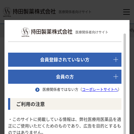
医療関係者向けサイト
医療関係者向けホーム
精神科領域
レクサプロ
Clinical St
医療関係者向けサイト
でログイン
新規会員登録はこちら
Clinical Study
会員登録されていない方
第
相長期投与試験
Ⅲ
医療関係者向けホーム
（社会不安障害）
会員の方
医療関係者ではない方（
コーポレートサイトへ
）
領域別情報
安全性
ご利用の注意
試験の概要
消化器領域
製品情報
・このサイトに掲載している情報は、弊社医療用医薬品を適
安全性
LSAS-J合計点の変化量
正にご使用いただくためのものであり、広告を目的とするも
循環器領域
のではありません。
製品名一覧
LSAS-J合計点での寛解率