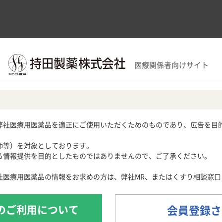
領域別情報
製品情報
医療関連情報
サポー
医療関係者向けサイト
を正しく理解する
第3回 相関係数の落とし穴？
域
用期限検索
サポートツール
循環器領域
産婦人科領域
Obstetrics and Gynecology
ラストレーション
各種資材
メディカルイラスト
心電図クイズ
解剖図メモ
患者さん向け疾
弊社医療用医薬品を適正にご使用いただくためのものであり、広告を目
心音クイズ
・痛風
月経困難症
痛風列伝
子宮内膜症
獨協
師等）を対象としております。
024］
脂肪酸ライブラリー
子宮腺筋症
情報提供を目的としたものではありませんので、ご了承ください。
痛風・高尿酸血症ステーション
痛風美術館
社医療用医薬品の情報をお求めの方は、弊社MR、またはくすり相談窓口
あぶらの話
の落とし穴？
魚にまつわる難読漢字Quiz
のご利用について
会員登録さ
日常診療・患者指導に役立つ豆知識