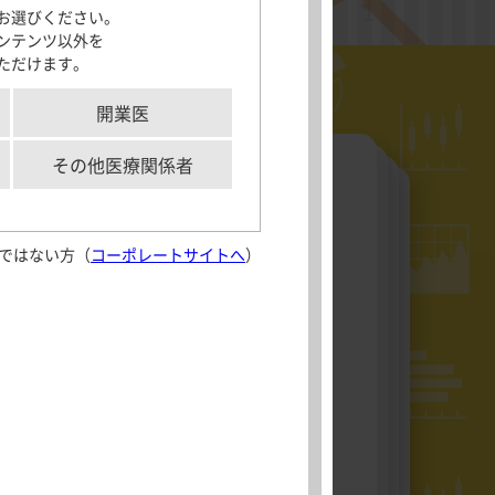
お選びください。
サポートツール
ンテンツ以外を
ただけます。
「モビコール」及びMOVICOLは、Norgineグループの登録商標です。
各種資材
メディカルイラス
開業医
ト
aking実践
解剖図メモ
その他医療関係者
患者さん向け疾患
情報サイト
うかを調べることにしま
ではない方（
コーポレートサイトへ
）
aking実践
、対象者20人の身長と
外部サイト
ことが判明しました
Journal of
Crohn’s and
Colitis 日本語版
）