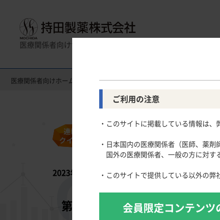
医療関係者向けサイト
医療関係者向けホーム
医療関連情報
「連載クイズ」今こそ統計
製品名一覧
消化器領域
全般
一般名一覧
薬効名一覧
循環器領
使
ご利用の注意
Gastroenterology
Circulatory
CLOSE UP！医学・医療を支えるメディカルイ
・このサイトに掲載している情報は、
スキルを磨く！医師のためのリスキリング塾
慢性便秘症
高尿酸血症
主要製品
医療関連Hot Topics
潰瘍性大腸炎
脂質異常症
・日本国内の医療関係者（医師、薬剤
わかりやすく事例から学ぶ！医師の働き方改革［2
クローン病
高血圧症
国外の医療関係者、一般の方に対する
「連載クイズ」今こそ統計を正しく理解する
肺高血圧症
2023年12月5日公開
学会発表のTips
・このサイトで提供している以外の弊
寒暖計 ー医療行政のエッセンスー
3
相関係数
論文を正しく執筆するための統計学入門
第
回
会員限定コンテンツ
論文執筆のTips