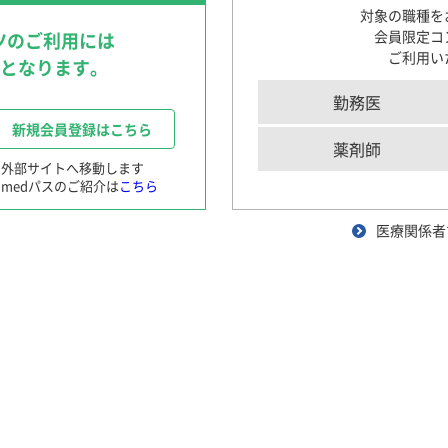
〜循環器領域を中心に〜
対象の職種を
循環器領域における医療DX
会員限定コ
ツのご利用には
〜AI医療の現在と未来〜
ご利用い
要となります。
肺読-haidoku-
クイズで学ぶILDとILD-PH診断のポイント
勤務医
患者さんと笑顔になる！Shared Decision M
新規会員登録はこちら
〜肺高血圧症診療におけるSDM〜
薬剤師
※外部サイトへ移動します
medパスのご紹介は
こちら
産婦人科領域
師は、肥満が更年期障害の発生率に影響するかど
医療関係者
ng実践
患者さんと笑顔になる！Shared Decision M
長と肥満度に関連があるかどうかを調査するために
〜月経困難症診療におけるSDM〜
（BMI）の相関係数を求めたところ、相関は低い
OG SCOPE with TEENs
発表したところ、質問を受けました。
産婦人科エキスパートが解説
実臨床に役立つ女性ホルモン基礎セミナー
よりぬき産婦人科トピックス
困った時の患者さん対話術
身長とボディマス指数（BMI）の
散布図と
相関係数（
r
精神科領域