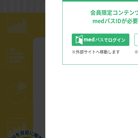
文献検索のTips
クリニックを成功に導く経営戦略！
会員限定コンテン
medパスIDが必
でログイン
※外部サイトへ移動します
消化器領域
大学院生のA医
患者さんと笑顔になる！Shared Decision Maki
した。まず、身
〜IBD診療におけるSDM〜
ボディマス指数
内視鏡クイズ
（図）。学会で
多領域、多職種からのアプローチ 慢性便秘
ウンチのうんちく話