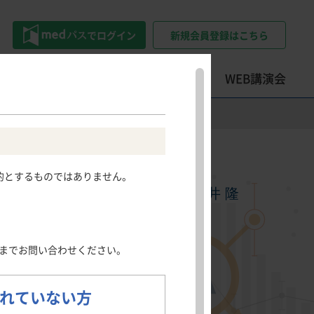
でログイン
新規会員登録はこちら
トツール
学会・セミナー情報
WEB講演会
精神科領域
その他領域
その他領域
Psychiatry
Other areas
患情報サイト
押さえておきたい
ロコモティブシンドローム・
的とするものではありません。
うつ病
骨粗鬆症
フレイル・サルコペニアのポイ
浅井 隆
社会不安障害
日光角化症
医科大学埼玉医療センター 麻酔科 教授
ント
尖圭コンジローマ
押さえておきたい整形外科手術
慢性疼痛
のポイント
発熱性好中球減少症
までお問い合わせください。
肺読-haidoku-
クイズで学ぶILDとILD-PH診断
のポイント
れていない方