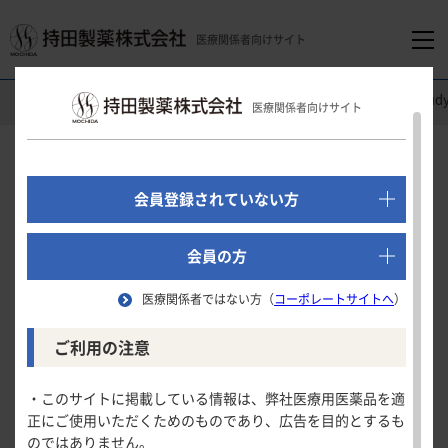
医療関係者向けサイト
医療関係者向けホーム
精神科領域
レクサプロ
Clinical St
医療関係者向けサイト
でログイン
新規会員登録はこちら
Clinical Study
会員登録されていない方
第
相プラセボ対照二重盲検再発予防試験
Ⅲ
医療関係者向けホーム
（海外データ）（うつ病・うつ状態）
会員の方
医療関係者ではない方（
コーポレートサイトへ
）
領域別情報
再発までの期間
ご利用の注意
試験の概要
消化器領域
製品情報
・このサイトに掲載している情報は、弊社医療用医薬品を適
再発までの期間
再発までの期間
正にご使用いただくためのものであり、広告を目的とするも
循環器領域
のではありません。
製品名一覧
安全性