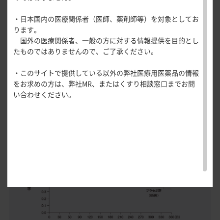
医療関連情報
産婦人科領域
主要評価項目
・日本国内の医療関係者（医師、薬剤師等）を対象としてお
一般名一覧
全般
循環器領
ります。
維持治療期における再発
までの期間
※
サポートツール
域
国外の医療関係者、一般の方に対する情報提供を目的とし
精神科領域
CLOSE
薬効名一覧
たものではありませんので、ご了承ください。
UP！医
心電図ク
サポートツール
維持治療期における再発に至るまでの期間（平均値±標準偏
学・医療
学会・セミナー情報
イズ
その他領域
差）は、エスシタロプラム群252±134日、プラセボ群
・このサイトで提供している以外の弊社医療用医薬品の情報
使用期限検索
を支える
メディカ
解剖
患者さん向け
心音クイ
各種
130±135日であり、エスシタロプラム群はプラセボ群に比し
をお求めの方は、弊社MR、またはくすり相談窓口までお問
メディカ
ルイラス
図メ
疾患情報サイ
ズ
資材
い合わせください。
有意に長かった（Cox比例ハザードモデル）。
ルイラス
ト
モ
ト
WEB講演会
痛風列伝
トレーシ
脂肪酸ラ
ョン
再発までの期間（Kaplan-Meier曲線）
イブラリ
スキルを
ー
磨く！医
PAGE TOP
痛風・高
師のため
尿酸血症
のリスキ
ステーシ
リング塾
ョン
医療関連
痛風美術
Hot
館
Topics
あぶらの
わかりや