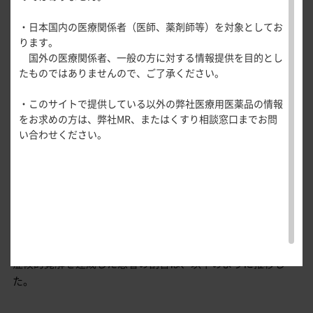
医療関連情報
●
0週から40週の各来院時の症候的寛解を達成
産婦人科領域
ステロイドフリー寛解
・日本国内の医療関係者（医師、薬剤師等）を対象としてお
一般名一覧
全般
循環器領
した患者の割合
注）
ります。
サポートツール
域
症候的寛解
国外の医療関係者、一般の方に対する情報提供を目的とし
精神科領域
CLOSE
（その他の副次評価項目）
薬効名一覧
たものではありませんので、ご了承ください。
UP！医
心電図ク
便意切迫感に関するNRSスコア
サポートツール
学・医療
学会・セミナー情報
イズ
その他領域
注）
LUCENT-1試験でオンボー
®
の寛解導入投与を受けて臨床的改
・このサイトで提供している以外の弊社医療用医薬品の情報
使用期限検索
を支える
メディカ
解剖
患者さん向け
内視鏡的改善
心音クイ
各種
善を達成した患者を対象に評価した
をお求めの方は、弊社MR、またはくすり相談窓口までお問
メディカ
ルイラス
図メ
疾患情報サイ
ズ
資材
好中球浸潤を伴わない粘膜の組織学的及び内視鏡的改善
い合わせください。
ルイラス
ト
モ
ト
WEB講演会
痛風列伝
トレーシ
その他の副次評価項目である40週時点で症候的寛解を達成し
重要な副次評価項目の結果概要
脂肪酸ラ
ョン
た患者の割合は、オンボー
®
皮下注200mg群では
イブラリ
スキルを
安全性
ー
71.0％（259/365例）であり、プラセボ群の39.7％（71/179
磨く！医
PAGE TOP
痛風・高
例）と比較して有意に高いことが示された〔群間差（プラセ
日本人部分集団（サブグループ解析）
師のため
尿酸血症
ボ群との差％）（95％信頼区間）30.2（21.9、38.6）、p＜
のリスキ
ステーシ
リング塾
0.001、CMH検定、多重性を調整していない比較〕。
ョン
医療関連
症候的寛解を達成した患者の割合は、以下のように推移し
痛風美術
Hot
た。
館
Topics
あぶらの
わかりや