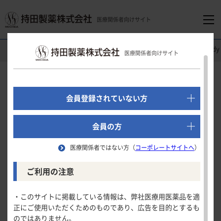
医療関係者向けサイト
医療関係者向けホーム
消化器領域
オンボー
®
Clinical
医療関係者向けサイト
でログイン
Clinical Study
新規会員登録はこちら
会員登録されていない方
（潰瘍性大腸炎）
医療関係者向けホーム
「維持期」に対する効果
会員の方
医療関係者ではない方（
コーポレートサイトへ
）
領域別情報
症候的寛解
ご利用の注意
試験の概要
消化器領域
製品情報
・このサイトに掲載している情報は、弊社医療用医薬品を適
症候的寛解
患者背景
正にご使用いただくためのものであり、広告を目的とするも
循環器領域
のではありません。
製品名一覧
臨床的寛解